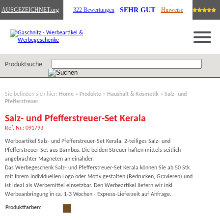
SEHR GUT
AUSGEZEICHNET
.org
322 Bewertungen
Hinweise
Produktsuche
Sie befinden sich hier:
Home
»
Produkte
»
Haushalt & Kosmetik
»
Salz- und
Pfefferstreuer
Salz- und Pfefferstreuer-Set Kerala
Ref.-Nr.: 091793
Werbeartikel Salz- und Pfefferstreuer-Set Kerala. 2-teiliges Salz- und
Pfefferstreuer-Set aus Bambus. Die beiden Streuer haften mittels seitlich
angebrachter Magneten an einahder.
Das Werbegeschenk Salz- und Pfefferstreuer-Set Kerala können Sie ab 50 Stk.
mit Ihrem individuellen Logo oder Motiv gestalten (Bedrucken, Gravieren) und
ist ideal als Werbemittel einsetzbar. Den Werbeartikel liefern wir inkl.
Werbeanbringung in ca. 1-3 Wochen - Express-Lieferzeit auf Anfrage.
Produktfarben: