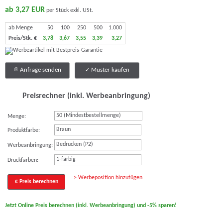
ab 3,27 EUR
per Stück exkl. USt.
ab Menge
50
100
250
500
1.000
Preis/Stk. €
3,78
3,67
3,55
3,39
3,27
Anfrage senden
Muster kaufen
Preisrechner (inkl. Werbeanbringung)
Menge:
Braun
Produktfarbe:
Bedrucken (P2)
Werbeanbringung:
1-färbig
Druckfarben:
> Werbeposition hinzufügen
€ Preis berechnen
Jetzt Online Preis berechnen (inkl. Werbeanbringung) und -5% sparen!