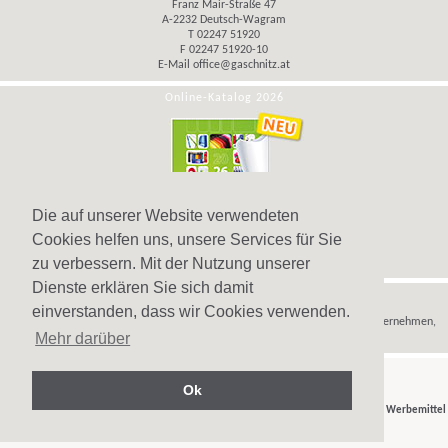
Franz Mair-Straße 47
A-2232 Deutsch-Wagram
T 02247 51920
F 02247 51920-10
E-Mail
office@gaschnitz.at
Online-Katalog 2026
Die auf unserer Website verwendeten
Cookies helfen uns, unsere Services für Sie
zu verbessern. Mit der Nutzung unserer
Dienste erklären Sie sich damit
Hinweis
einverstanden, dass wir Cookies verwenden.
Wir verkaufen
Werbeartikel
,
Werbegeschenke
und
Werbemittel
nur an Unternehmen,
Mehr darüber
Institutionen und Vereine.
Ok
© Gaschnitz GmbH 2007-2026 - Ihr Partner für
Werbeartikel
,
Werbegeschenke
und
Werbemittel
in Wien, Österreich.