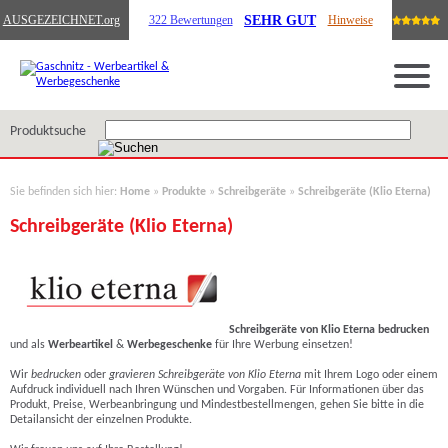
SEHR GUT
AUSGEZEICHNET
.org
322 Bewertungen
Hinweise
Produktsuche
Sie befinden sich hier:
Home
»
Produkte
»
Schreibgeräte
»
Schreibgeräte (Klio Eterna)
Schreibgeräte (Klio Eterna)
Schreibgeräte von Klio Eterna bedrucken
und als
Werbeartikel
&
Werbegeschenke
für Ihre Werbung einsetzen!
Wir
bedrucken
oder
gravieren Schreibgeräte von Klio Eterna
mit Ihrem Logo o
der einem
Aufdruck individuell nach Ihren Wünschen und Vorgaben. Für Informationen über das
Produkt, Preise, Werbeanbringung und Mindestbestellmengen, gehen Sie bitte in die
Detailansicht der einzelnen Produkte.