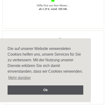
Stifte-Etui aus Non-Woven ...
ab 1,19 €, mind. 100 Stk.
Die auf unserer Website verwendeten
Cookies helfen uns, unsere Services für Sie
zu verbessern. Mit der Nutzung unserer
Dienste erklären Sie sich damit
einverstanden, dass wir Cookies verwenden.
Kugelschreiberetui Dyra
Mehr darüber
Schwarze Geschenkbox aus ...
ab 0,45 €, mind. 500 Stk.
Ok