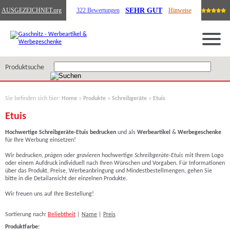
SEHR GUT
AUSGEZEICHNET
.org
322 Bewertungen
Hinweise
Produktsuche
Sie befinden sich hier:
Home
»
Produkte
»
Schreibgeräte
»
Etuis
Etuis
Hochwertige Schreibgeräte-Etuis bedrucken
und als
Werbeartikel
&
Werbegeschenke
für Ihre Werbung einsetzen!
Wir
bedrucken
,
prägen
oder
gravieren
hochwertige
Schreibgeräte-Etuis
mit Ihrem Logo
oder einem Aufdruck individuell nach Ihren Wünschen und Vorgaben. Für Informationen
über das Produkt, Preise, Werbeanbringung und Mindestbestellmengen, gehen Sie
bitte in die Detailansicht der einzelnen Produkte.
Wir freuen uns auf Ihre Bestellung!
Sortierung nach:
Beliebtheit
|
Name
|
Preis
Produktfarbe: