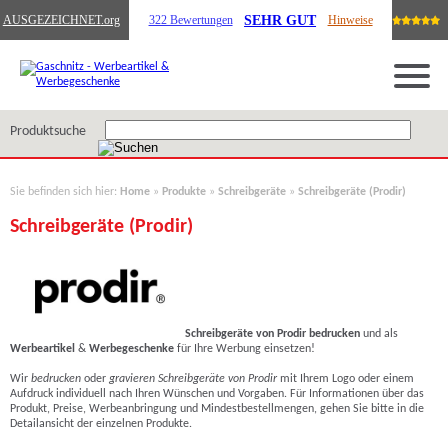
SEHR GUT
AUSGEZEICHNET
.org
322 Bewertungen
Hinweise
Produktsuche
Sie befinden sich hier:
Home
»
Produkte
»
Schreibgeräte
»
Schreibgeräte (Prodir)
Schreibgeräte (Prodir)
Schreibgeräte von Prodir bedrucken
und als
Werbeartikel
&
Werbegeschenke
für Ihre Werbung einsetzen!
Wir
bedrucken
oder
gravieren Schreibgeräte von Prodir
mit Ihrem Logo o
der einem
Aufdruck individuell nach Ihren Wünschen und Vorgaben. Für Informationen über das
Produkt, Preise, Werbeanbringung und Mindestbestellmengen, gehen Sie bitte in die
Detailansicht der einzelnen Produkte.