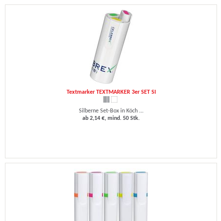
Textmarker TEXTMARKER 3er SET SI
Silberne Set-Box in Köch ...
ab 2,14 €, mind. 50 Stk.