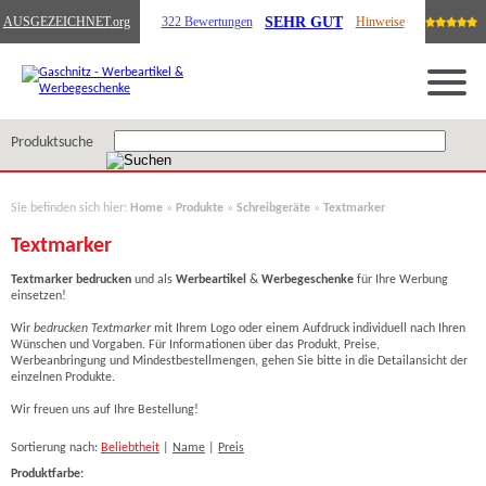
SEHR GUT
AUSGEZEICHNET
.org
322 Bewertungen
Hinweise
Produktsuche
Sie befinden sich hier:
Home
»
Produkte
»
Schreibgeräte
»
Textmarker
Textmarker
Textmarker
bedrucken
und als
Werbeartikel
&
Werbegeschenke
für Ihre Werbung
einsetzen!
Wir
bedrucken Textmarker
mit Ihrem Logo
oder einem Aufdruck individuell nach Ihren
Wünschen und Vorgaben. Für Informationen über das Produkt, Preise,
Werbeanbringung und Mindestbestellmengen, gehen Sie bitte in die Detailansicht der
einzelnen Produkte.
Wir freuen uns auf Ihre Bestellung!
Sortierung nach:
Beliebtheit
|
Name
|
Preis
Produktfarbe: