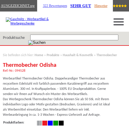
SEHR GUT
AUSGEZEICHNET
.org
322 Bewertungen
Hinweise
Produktsuche
Sie befinden sich hier:
Home
»
Produkte
»
Haushalt & Kosmetik
»
Thermobecher
Thermobecher Odisha
Ref.-Nr.: 094528
Werbeartikel Thermobecher Odisha. Doppelwandiger Thermobecher aus
recyceltem Edelstahl mit farblich passendem Karabinergriff aus recyceltem
Aluminium. 300 ml. In Kraftpapierbox. - 100% EU Druckproduktion. Gerne
senden wir Ihnen auf Wunsch ein Muster des Werbeartikels.
Das Werbegeschenk Thermobecher Odisha können Sie ab 50 Stk. mit Ihrem
individuellen Logo oder Motiv gestalten (Bedrucken, Gravieren) und ist ideal
als Werbemittel einsetzbar. Den Werbeartikel liefern wir inkl.
Werbeanbringung in ca. 1-3 Wochen - Express-Lieferzeit auf Anfrage.
Produktfarben: