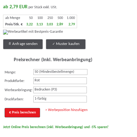
ab 2,79 EUR
per Stück exkl. USt.
ab Menge
50
100
250
500
1.000
Preis/Stk. €
3,22
3,13
3,03
2,89
2,79
Anfrage senden
Muster kaufen
Preisrechner (inkl. Werbeanbringung)
Menge:
Rot
Produktfarbe:
Bedrucken (P3)
Werbeanbringung:
1-färbig
Druckfarben:
> Werbeposition hinzufügen
€ Preis berechnen
Jetzt Online Preis berechnen (inkl. Werbeanbringung) und -5% sparen!