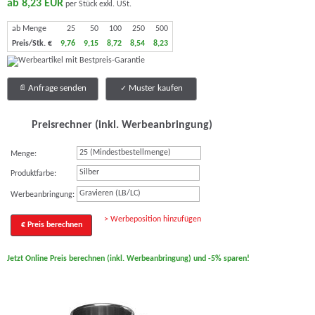
ab 8,23 EUR
per Stück exkl. USt.
ab Menge
25
50
100
250
500
Preis/Stk. €
9,76
9,15
8,72
8,54
8,23
Anfrage senden
Muster kaufen
Preisrechner (inkl. Werbeanbringung)
Menge:
Silber
Produktfarbe:
Gravieren (LB/LC)
Werbeanbringung:
> Werbeposition hinzufügen
€ Preis berechnen
Jetzt Online Preis berechnen (inkl. Werbeanbringung) und -5% sparen!