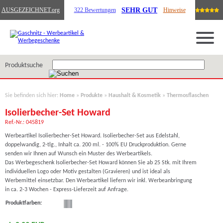
SEHR GUT
AUSGEZEICHNET
.org
322 Bewertungen
Hinweise
Produktsuche
Sie befinden sich hier:
Home
»
Produkte
»
Haushalt & Kosmetik
»
Thermosflaschen
Isolierbecher-Set Howard
Ref.-Nr.: 045819
Werbeartikel Isolierbecher-Set Howard. Isolierbecher-Set aus Edelstahl,
doppelwandig, 2-tlg., Inhalt ca. 200 ml. - 100% EU Druckproduktion. Gerne
senden wir Ihnen auf Wunsch ein Muster des Werbeartikels.
Das Werbegeschenk Isolierbecher-Set Howard können Sie ab 25 Stk. mit Ihrem
individuellen Logo oder Motiv gestalten (Gravieren) und ist ideal als
Werbemittel einsetzbar. Den Werbeartikel liefern wir inkl. Werbeanbringung
in ca. 2-3 Wochen - Express-Lieferzeit auf Anfrage.
Produktfarben: