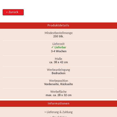
« Zurück
Produktdetails
Mindestbestellmenge
250 Stk.
Lieferzeit
✓ Lieferbar
3-4 Wochen
Maße
ca. 38 x 42 cm
Werbeanbringung
Bedrucken
Werbeposition
Vorderseite, Rückseite
Werbefläche
max. ca. 28 x 32 cm
Informationen
> Lieferung & Zahlung