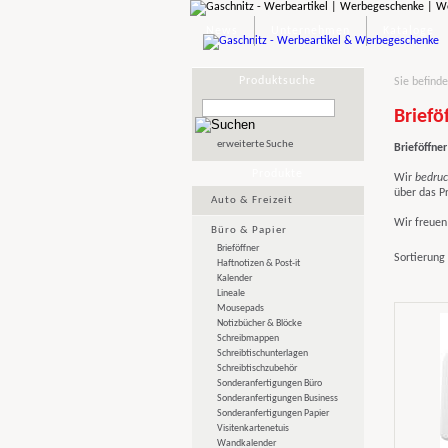
News
Unternehmen
Kataloge
Produktsuche
Sie befinde
Briefö
erweiterte Suche
Brieföffner
Produkte
Wir
bedruc
über das P
Auto & Freizeit
Wir freuen 
Büro & Papier
Brieföffner
Sortierung
Haftnotizen & Post-it
Kalender
Lineale
Mousepads
Notizbücher & Blöcke
Schreibmappen
Schreibtischunterlagen
Schreibtischzubehör
Sonderanfertigungen Büro
Sonderanfertigungen Business
Sonderanfertigungen Papier
Visitenkartenetuis
Wandkalender