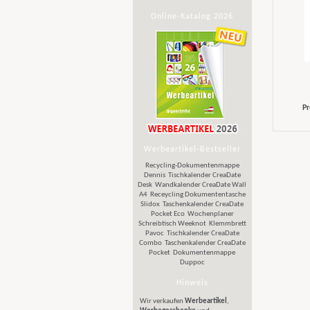
Online-Katalog 2026
Pr
Werbeartikel-Bestseller
Recycling-Dokumentenmappe
Dennis
Tischkalender CreaDate
Desk
Wandkalender CreaDate Wall
A4
Receycling Dokumententasche
Slidox
Taschenkalender CreaDate
Pocket Eco
Wochenplaner
Schreibtisch Weeknot
Klemmbrett
Pavoc
Tischkalender CreaDate
Combo
Taschenkalender CreaDate
Pocket
Dokumentenmappe
Duppoc
Hinweis
Wir verkaufen
Werbeartikel
,