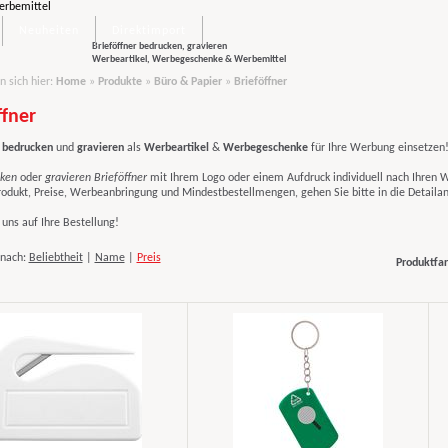
Neuheiten
Direktimport
Brieföffner bedrucken, gravieren
Werbeartikel, Werbegeschenke & Werbemittel
n sich hier:
Home
»
Produkte
»
Büro & Papier
»
Brieföffner
ffner
bedrucken
und
gravieren
als
Werbeartikel
&
Werbegeschenke
für Ihre Werbung einsetzen
ken
oder
gravieren Brieföffner
mit Ihrem Logo
oder einem Aufdruck individuell nach Ihren
rodukt, Preise, Werbeanbringung und Mindestbestellmengen, gehen Sie bitte in die Detailan
uns auf Ihre Bestellung!
 nach:
Beliebtheit
|
Name
|
Preis
Produktfar