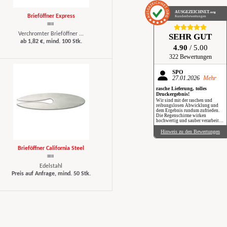
AUSGEZEICHNET
.org
Brieföffner Express
Kundenbewertungen
Verchromter Brieföffner ...
SEHR GUT
ab 1,82 €, mind. 100 Stk.
4.90
/ 5.00
322 Bewertungen
SPÖ
27.01.2026
Mehr
rasche Lieferung, tolles
Druckergebnis!
Wir sind mit der raschen und
reibungslosen Abwicklung und
dem Ergebnis rundum zufrieden.
Die Regenschirme wirken
hochwertig und sauber verarbeitet.
Besonders positiv: Der Druck ist
gestochen scharf, farbintensiv und
Hinweis zu den Bewertungen
auch bei genauerem Hinsehen sehr
sauber umgesetzt. Insgesamt eine
verlässliche Produktion mit top
Brieföffner California Steel
Qualität, klare Empfehlung. Im
Regen haben wir sie zwar noch
nicht getestet, aber wir freuen uns
Edelstahl
schon darauf, beim nächsten
Schauer mit einem Augenzwinkern
Preis auf Anfrage, mind. 50 Stk.
„Qualität im Praxiseinsatz“ zu
erleben.