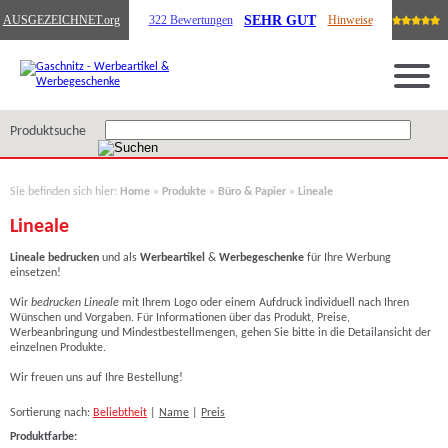
SEHR GUT
AUSGEZEICHNET
.org
322 Bewertungen
Hinweise
Produktsuche
Sie befinden sich hier:
Home
»
Produkte
»
Büro & Papier
»
Lineale
Lineale
Lineale bedrucken
und als
Werbeartikel
&
Werbegeschenke
für Ihre Werbung
einsetzen!
Wir
bedrucken Lineale
mit Ihrem Logo oder einem Aufdruck individuell nach Ihren
Wünschen und Vorgaben. Für Informationen über das Produkt, Preise,
Werbeanbringung und Mindestbestellmengen, gehen Sie bitte in die Detailansicht der
einzelnen Produkte.
Wir freuen uns auf Ihre Bestellung!
Sortierung nach:
Beliebtheit
|
Name
|
Preis
Produktfarbe: