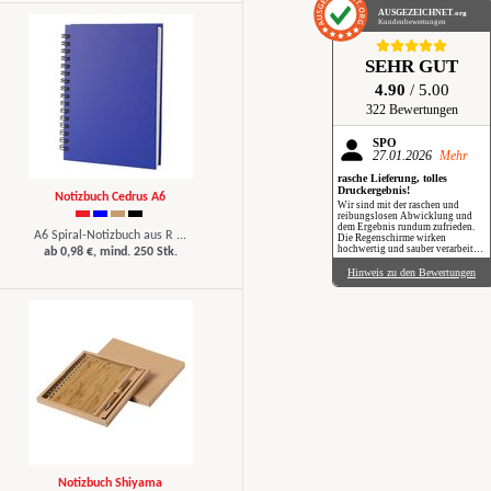
AUSGEZEICHNET
.org
Kundenbewertungen
SEHR GUT
4.90
/ 5.00
322 Bewertungen
SPÖ
27.01.2026
Mehr
rasche Lieferung, tolles
Druckergebnis!
Notizbuch Cedrus A6
Wir sind mit der raschen und
reibungslosen Abwicklung und
dem Ergebnis rundum zufrieden.
A6 Spiral-Notizbuch aus R ...
Die Regenschirme wirken
hochwertig und sauber verarbeitet.
ab 0,98 €, mind. 250 Stk.
Besonders positiv: Der Druck ist
gestochen scharf, farbintensiv und
Hinweis zu den Bewertungen
auch bei genauerem Hinsehen sehr
sauber umgesetzt. Insgesamt eine
verlässliche Produktion mit top
Qualität, klare Empfehlung. Im
Regen haben wir sie zwar noch
nicht getestet, aber wir freuen uns
schon darauf, beim nächsten
Schauer mit einem Augenzwinkern
„Qualität im Praxiseinsatz“ zu
erleben.
Notizbuch Shiyama