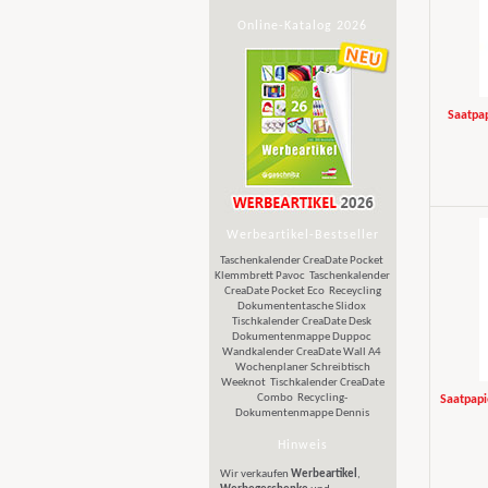
Online-Katalog 2026
Saatpa
Werbeartikel-Bestseller
Taschenkalender CreaDate Pocket
Klemmbrett Pavoc
Taschenkalender
CreaDate Pocket Eco
Receycling
Dokumententasche Slidox
Tischkalender CreaDate Desk
Dokumentenmappe Duppoc
Wandkalender CreaDate Wall A4
Wochenplaner Schreibtisch
Weeknot
Tischkalender CreaDate
Combo
Recycling-
Saatpapi
Dokumentenmappe Dennis
Hinweis
Wir verkaufen
Werbeartikel
,