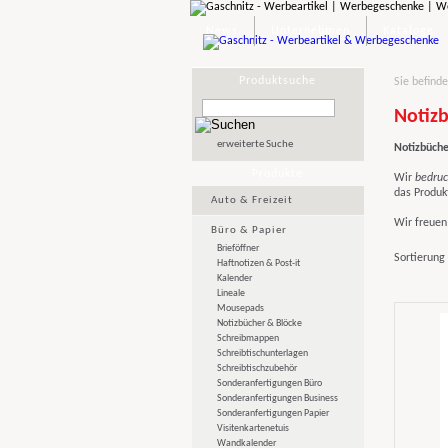
News
Unternehmen
Kataloge
Produktsuche
Sie befinde
Notizb
erweiterte Suche
Notizbüche
Produkte
Wir
bedruc
das Produk
Auto & Freizeit
Wir freuen 
Büro & Papier
Brieföffner
Sortierung
Haftnotizen & Post-it
Kalender
Lineale
Mousepads
Notizbücher & Blöcke
Schreibmappen
Schreibtischunterlagen
Schreibtischzubehör
Sonderanfertigungen Büro
Sonderanfertigungen Business
Sonderanfertigungen Papier
Visitenkartenetuis
Wandkalender