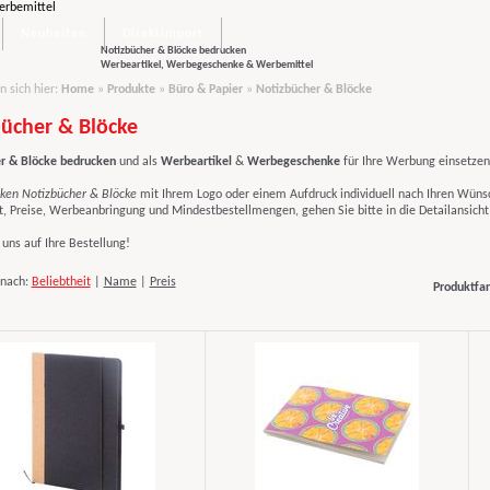
Neuheiten
Direktimport
Notizbücher & Blöcke bedrucken
Werbeartikel, Werbegeschenke & Werbemittel
n sich hier:
Home
»
Produkte
»
Büro & Papier
»
Notizbücher & Blöcke
ücher & Blöcke
r & Blöcke bedrucken
und als
Werbeartikel
&
Werbegeschenke
für Ihre Werbung einsetzen
ken Notizbücher & Blöcke
mit Ihrem Logo oder einem Aufdruck individuell nach Ihren Wüns
t, Preise, Werbeanbringung und Mindestbestellmengen, gehen Sie bitte in die Detailansicht
uns auf Ihre Bestellung!
 nach:
Beliebtheit
|
Name
|
Preis
Produktfar