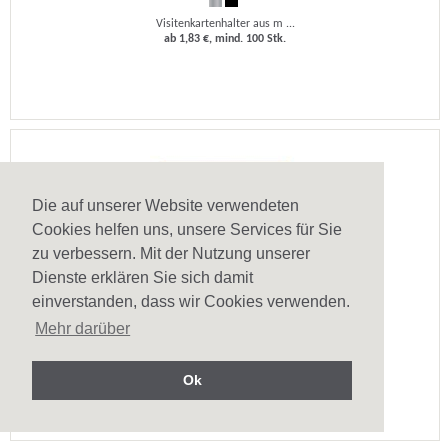
Visitenkartenhalter aus m ...
ab 1,83 €, mind. 100 Stk.
Die auf unserer Website verwendeten
Cookies helfen uns, unsere Services für Sie
zu verbessern. Mit der Nutzung unserer
Dienste erklären Sie sich damit
einverstanden, dass wir Cookies verwenden.
Ausweishülle Tures
Mehr darüber
Ausweishülle für Lanyar ...
ab 0,04 €, mind. 2500 Stk.
Ok