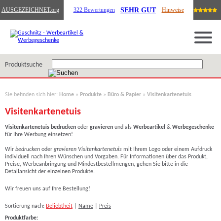
SEHR GUT
AUSGEZEICHNET
.org
322 Bewertungen
Hinweise
Produktsuche
Sie befinden sich hier:
Home
»
Produkte
»
Büro & Papier
»
Visitenkartenetuis
Visitenkartenetuis
Visitenkartenetuis bedrucken
oder
gravieren
und als
Werbeartikel
&
Werbegeschenke
für Ihre Werbung einsetzen!
Wir
bedrucken
oder
gravieren Visitenkartenetuis
mit Ihrem Logo oder einem Aufdruck
individuell nach Ihren Wünschen und Vorgaben. Für Informationen über das Produkt,
Preise, Werbeanbringung und Mindestbestellmengen, gehen Sie bitte in die
Detailansicht der einzelnen Produkte.
Wir freuen uns auf Ihre Bestellung!
Sortierung nach:
Beliebtheit
|
Name
|
Preis
Produktfarbe: