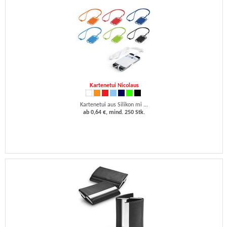
Kartenetui Nicolaus
Kartenetui aus Silikon mi ...
ab 0,64 €, mind. 250 Stk.