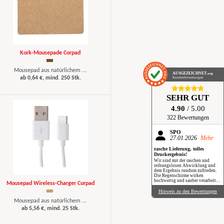
Kork-Mousepade Corpad
Mousepad aus natürlichem ...
AUSGEZEICHNET
.org
ab 0,64 €, mind. 250 Stk.
Kundenbewertungen
SEHR GUT
4.90
/ 5.00
322 Bewertungen
SPÖ
27.01.2026
Mehr
rasche Lieferung, tolles
Druckergebnis!
Wir sind mit der raschen und
reibungslosen Abwicklung und
dem Ergebnis rundum zufrieden.
Die Regenschirme wirken
hochwertig und sauber verarbeitet.
Mousepad Wireless-Charger Corpad
Besonders positiv: Der Druck ist
gestochen scharf, farbintensiv und
Hinweis zu den Bewertungen
auch bei genauerem Hinsehen sehr
Mousepad aus natürlichem ...
sauber umgesetzt. Insgesamt eine
verlässliche Produktion mit top
ab 5,56 €, mind. 25 Stk.
Qualität, klare Empfehlung. Im
Regen haben wir sie zwar noch
nicht getestet, aber wir freuen uns