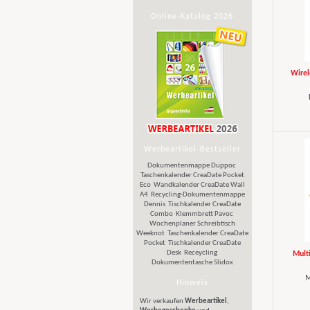
Online-Katalog 2026
Wirel
Werbeartikel-Bestseller
Dokumentenmappe Duppoc
Taschenkalender CreaDate Pocket
Eco
Wandkalender CreaDate Wall
A4
Recycling-Dokumentenmappe
Dennis
Tischkalender CreaDate
Combo
Klemmbrett Pavoc
Wochenplaner Schreibtisch
Weeknot
Taschenkalender CreaDate
Pocket
Tischkalender CreaDate
Desk
Receycling
Mult
Dokumententasche Slidox
M
Hinweis
Wir verkaufen
Werbeartikel
,