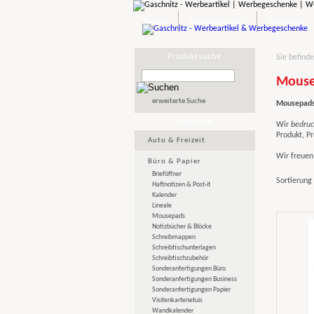
News
Unternehmen
Kataloge
Produktsuche
Sie befinde
Mouse
erweiterte Suche
Mousepads
Produkte
Wir
bedruc
Produkt, P
Auto & Freizeit
Wir freuen 
Büro & Papier
Brieföffner
Sortierung
Haftnotizen & Post-it
Kalender
Lineale
Mousepads
Notizbücher & Blöcke
Schreibmappen
Schreibtischunterlagen
Schreibtischzubehör
Sonderanfertigungen Büro
Sonderanfertigungen Business
Sonderanfertigungen Papier
Visitenkartenetuis
Wandkalender