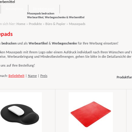
Neuheiten
Direktimport
Mousepads bedrucken
Werbeartikel, Werbegeschenke & Werbemittel
n sich hier:
Home
»
Produkte
»
Büro & Papier
»
Mousepads
pads
 bedrucken
und als
Werbeartikel
&
Werbegeschenke
für Ihre Werbung einsetzen!
ken
Mousepads
mit Ihrem Logo
oder einem Aufdruck individuell nach Ihren Wünschen und 
reise, Werbeanbringung und Mindestbestellmengen, gehen Sie bitte in die Detailansicht der
uns auf Ihre Bestellung!
 nach:
Beliebtheit
|
Name
|
Preis
Produktfar