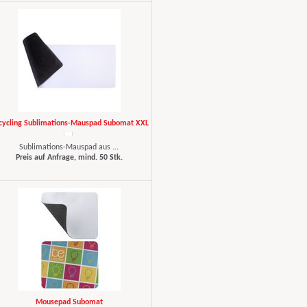
schon darauf, beim nächsten
Schauer mit einem Augenzwinkern
„Qualität im Praxiseinsatz“ zu
erleben.
cycling Sublimations-Mauspad Subomat XXL
Sublimations-Mauspad aus ...
Preis auf Anfrage, mind. 50 Stk.
Mousepad Subomat