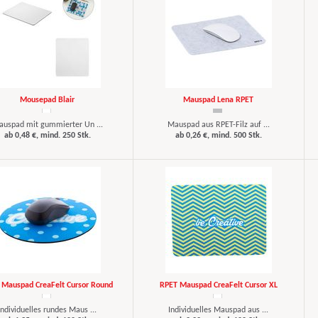
Mousepad Blair
Mauspad Lena RPET
uspad mit gummierter Un ...
Mauspad aus RPET-Filz auf ...
ab 0,48 €, mind. 250 Stk.
ab 0,26 €, mind. 500 Stk.
 Mauspad CreaFelt Cursor Round
RPET Mauspad CreaFelt Cursor XL
Individuelles rundes Maus ...
Individuelles Mauspad aus ...