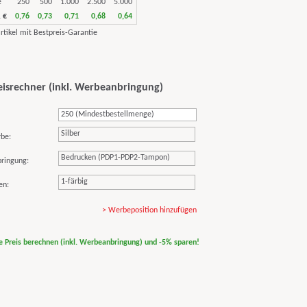
e
250
500
1.000
2.500
5.000
 €
0,76
0,73
0,71
0,68
0,64
eisrechner (inkl. Werbeanbringung)
Silber
rbe:
Bedrucken (PDP1-PDP2-Tampon)
ringung:
1-färbig
en:
> Werbeposition hinzufügen
ne Preis berechnen (inkl. Werbeanbringung) und -5% sparen!
print