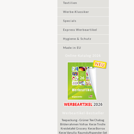
Textilien
Werbe-Klassiker
Specials
Express Werbeartikel
Hygiene & Schutz
Made in EU
Online-Katalog 2026
Werbeartikel-Bestseller
Teepackung - Grüner Tee Chabag
Bilderrahmen Vofrax
Kerze Tindle
Kreidetafel Grocery
Kerze Borrox
Kerze Vanulla
Raumduftspender-Set