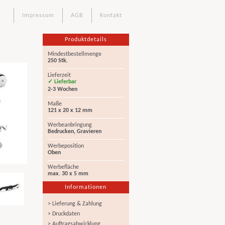
Impressum
AGB
Kontakt
Produktdetails
Mindestbestellmenge
250 Stk.
Lieferzeit
✓ Lieferbar
2-3 Wochen
Maße
121 x 20 x 12 mm
Werbeanbringung
Bedrucken, Gravieren
Werbeposition
Oben
Werbefläche
max. 30 x 5 mm
Informationen
> Lieferung & Zahlung
> Druckdaten
> Auftragsabwicklung