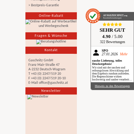
> Bestpreis-Garantie
Online-Rabatt
AUSGEZEICHNET
.org
Kundenbewertungen
SEHR GUT
Fragen & Wünsche
4.90
/ 5.00
322 Bewertungen
Kontakt
SPÖ
27.01.2026
Mehr
Gaschnitz GmbH
rasche Lieferung, tolles
Druckergebnis!
Franz Mair-Straße 47
Wir sind mit der raschen und
A-2232 Deutsch-Wagram
reibungslosen Abwicklung und
T +43 (0) 2247/519 20
dem Ergebnis rundum zufrieden.
Die Regenschirme wirken
F +43 (0) 2247/519 20-10
hochwertig und sauber verarbeitet.
E-Mail
office@gaschnitz.at
Besonders positiv: Der Druck ist
gestochen scharf, farbintensiv und
Hinweis zu den Bewertungen
auch bei genauerem Hinsehen sehr
Newsletter
sauber umgesetzt. Insgesamt eine
verlässliche Produktion mit top
Qualität, klare Empfehlung. Im
Regen haben wir sie zwar noch
nicht getestet, aber wir freuen uns
schon darauf, beim nächsten
Schauer mit einem Augenzwinkern
„Qualität im Praxiseinsatz“ zu
erleben.