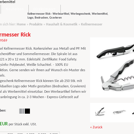
Neuheiten
Direktimport
Kellnermesser Rick - Werbeartikel, Werbegeschenk, Werbemittel,
Logo, Bedrucken, Gravieren
n sich hier:
Home
»
Produkte
»
Haushalt & Kosmetik
»
Kellnermesser
rmesser Rick
09569
el Kellnermesser Rick. Korkenzieher aus Metall und PP. Mit
chenöffner und Sommeliermesser. Die Spirale ist aus
121 x 20 x 12 mm. Edelstahl. Zertifikate: Food Safety.
sinfo: Polybeutel, Weiße Schachtel. - 100% EU
ktion. Gerne senden wir Ihnen auf Wunsch ein Muster des
els.
eschenk Kellnermesser Rick können Sie ab 250 Stk. mit
viduellen Logo oder Motiv gestalten (Bedrucken, Gravieren)
al als Werbemittel einsetzbar. Den Werbeartikel liefern wir
anbringung in ca. 2-3 Wochen - Express-Lieferzeit auf
ben:
 EUR
per Stück exkl. USt.
« Zurück