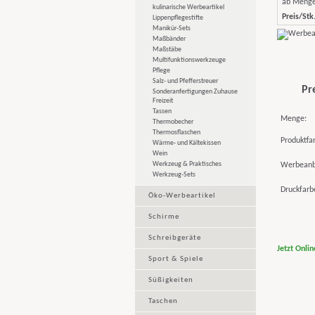
ab Meng
kulinarische Werbeartikel
Preis/Stk.
Lippenpflegestifte
Manikür-Sets
Maßbänder
Maßstäbe
Multifunktionswerkzeuge
Pflege
Salz- und Pfefferstreuer
Pr
Sonderanfertigungen Zuhause
Freizeit
Tassen
Menge:
Thermobecher
Thermosflaschen
Produktfa
Wärme- und Kältekissen
Wein
Werkzeug & Praktisches
Werbeanb
Werkzeug-Sets
Druckfarb
Öko-Werbeartikel
Schirme
Schreibgeräte
Jetzt Onli
Sport & Spiele
Süßigkeiten
Taschen