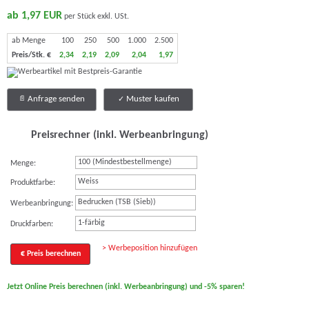
ab 1,97 EUR
per Stück exkl. USt.
ab Menge
100
250
500
1.000
2.500
Preis/Stk. €
2,34
2,19
2,09
2,04
1,97
Anfrage senden
Muster kaufen
Preisrechner (inkl. Werbeanbringung)
Menge:
Weiss
Produktfarbe:
Bedrucken (TSB (Sieb))
Werbeanbringung:
1-färbig
Druckfarben:
> Werbeposition hinzufügen
€ Preis berechnen
Jetzt Online Preis berechnen (inkl. Werbeanbringung) und -5% sparen!