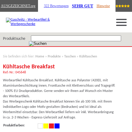
SEHR GUT
AUSGEZEICHNET
.org
322 Bewertungen
Hinweise
Produktsuche
Sie befinden sich hier:
Home
»
Produkte
»
Taschen
»
Kühltaschen
Kühltasche Breakfast
Ref.-Nr.: 045648
Werbeartikel Kühltasche Breakfast. Kühltasche aus Polyester (420D), mit
Aluminiumbeschichtung innen, Fronttasche mit Klettverschluss und Tragegriff.
- 100% EU Druckproduktion. Gerne senden wir Ihnen auf Wunsch ein Muster
des Werbeartikels.
Das Werbegeschenk Kühltasche Breakfast können Sie ab 100 Stk. mit Ihrem
individuellen Logo oder Motiv gestalten (Bedrucken) und ist ideal als
Werbemittel einsetzbar. Den Werbeartikel liefern wir inkl. Werbeanbringung
in ca. 2-3 Wochen - Express-Lieferzeit auf Anfrage.
Produktfarben: