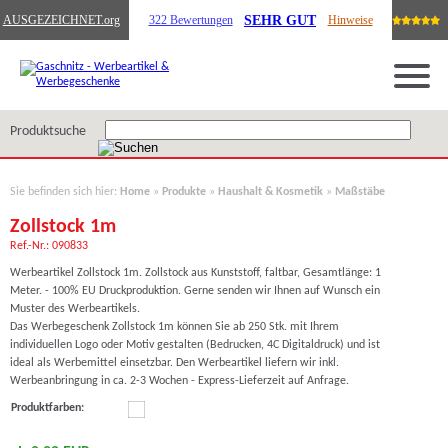
SEHR GUT
AUSGEZEICHNET
.org
322 Bewertungen
Hinweise
Produktsuche
Sie befinden sich hier:
Home
»
Produkte
»
Haushalt & Kosmetik
»
Maßstäbe
Zollstock 1m
Ref.-Nr.: 090833
Werbeartikel Zollstock 1m. Zollstock aus Kunststoff, faltbar, Gesamtlänge: 1
Meter. - 100% EU Druckproduktion. Gerne senden wir Ihnen auf Wunsch ein
Muster des Werbeartikels.
Das Werbegeschenk Zollstock 1m können Sie ab 250 Stk. mit Ihrem
individuellen Logo oder Motiv gestalten (Bedrucken, 4C Digitaldruck) und ist
ideal als Werbemittel einsetzbar. Den Werbeartikel liefern wir inkl.
Werbeanbringung in ca. 2-3 Wochen - Express-Lieferzeit auf Anfrage.
Produktfarben: