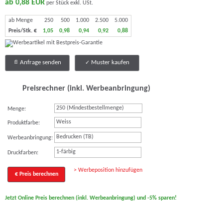
ab 0,88 EUR
per Stück exkl. USt.
ab Menge
250
500
1.000
2.500
5.000
Preis/Stk. €
1,05
0,98
0,94
0,92
0,88
Anfrage senden
Muster kaufen
Preisrechner (inkl. Werbeanbringung)
Menge:
Weiss
Produktfarbe:
Bedrucken (TB)
Werbeanbringung:
1-färbig
Druckfarben:
> Werbeposition hinzufügen
€ Preis berechnen
Jetzt Online Preis berechnen (inkl. Werbeanbringung) und -5% sparen!