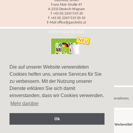
Gaschnitz GmbH
Franz Mair-Straße 47
A-2232 Deutsch-Wagram
T +43 (0) 2247/519 20
F +43 (0) 2247/519 20-10
E-Mail
office@gaschnitz.at
Online-Katalog 2026
Die auf unserer Website verwendeten
Cookies helfen uns, unsere Services für Sie
zu verbessern. Mit der Nutzung unserer
Dienste erklären Sie sich damit
Hinweis
einverstanden, dass wir Cookies verwenden.
Wir verkaufen
Werbeartikel
,
Werbegeschenke
und
Werbemittel
nur an Unternehmen,
Mehr darüber
Institutionen und Vereine.
Ok
© Gaschnitz GmbH 2007-2026 - Ihr Partner für
Werbeartikel
,
Werbegeschenke
und
Werbemittel
in Wien, Österreich.