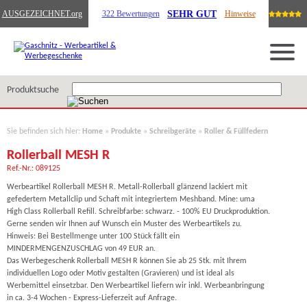
SEHR GUT
AUSGEZEICHNET
.org
322 Bewertungen
Hinweise
Produktsuche
Sie befinden sich hier:
Home
»
Produkte
»
Schreibgeräte
»
Roller & Füllfedern
Rollerball MESH R
Ref.-Nr.: 089125
Werbeartikel Rollerball MESH R. Metall-Rollerball glänzend lackiert mit
gefedertem Metallclip und Schaft mit integriertem Meshband. Mine: uma
High Class Rollerball Refill. Schreibfarbe: schwarz. - 100% EU Druckproduktion.
Gerne senden wir Ihnen auf Wunsch ein Muster des Werbeartikels zu.
Hinweis: Bei Bestellmenge unter 100 Stück fällt ein
MINDERMENGENZUSCHLAG von 49 EUR an.
Das Werbegeschenk Rollerball MESH R können Sie ab 25 Stk. mit Ihrem
individuellen Logo oder Motiv gestalten (Gravieren) und ist ideal als
Werbemittel einsetzbar. Den Werbeartikel liefern wir inkl. Werbeanbringung
in ca. 3-4 Wochen - Express-Lieferzeit auf Anfrage.