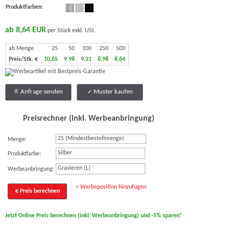
Produktfarben:
ab 8,64 EUR
per Stück exkl. USt.
ab Menge
25
50
100
250
500
Preis/Stk. €
10,65
9,98
9,31
8,98
8,64
Anfrage senden
Muster kaufen
Preisrechner (inkl. Werbeanbringung)
Menge:
Silber
Produktfarbe:
Gravieren (L)
Werbeanbringung:
> Werbeposition hinzufügen
€ Preis berechnen
Jetzt Online Preis berechnen (inkl. Werbeanbringung) und -5% sparen!