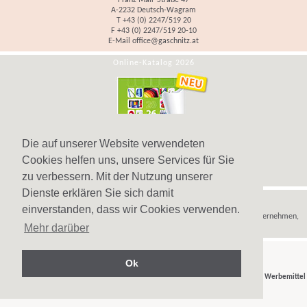
Franz Mair-Straße 47
A-2232 Deutsch-Wagram
T +43 (0) 2247/519 20
F +43 (0) 2247/519 20-10
E-Mail
office@gaschnitz.at
Online-Katalog 2026
Die auf unserer Website verwendeten
Cookies helfen uns, unsere Services für Sie
zu verbessern. Mit der Nutzung unserer
Dienste erklären Sie sich damit
Hinweis
einverstanden, dass wir Cookies verwenden.
Wir verkaufen
Werbeartikel
,
Werbegeschenke
und
Werbemittel
nur an Unternehmen,
Mehr darüber
Institutionen und Vereine.
Ok
© Gaschnitz GmbH 2007-2026 - Ihr Partner für
Werbeartikel
,
Werbegeschenke
und
Werbemittel
in Wien, Österreich.