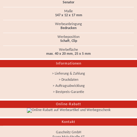
Senator
Maße
147 x 12 x 17 mm
Werbeanbringung
Bedrucken
Werbeposition
Schaft, Clip
Werbefläche
max. 40 x 20 mm, 25 x 5 mm
Informationen
> Lieferung & Zahlung
> Druckdaten
> Auftragsabwicklung
> Bestpreis-Garantie
Online-Rabatt
Kontakt
Gaschnitz GmbH