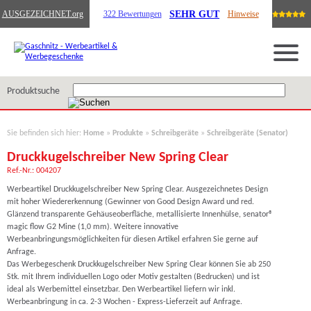
SEHR GUT
AUSGEZEICHNET
.org
322 Bewertungen
Hinweise
Produktsuche
Sie befinden sich hier:
Home
»
Produkte
»
Schreibgeräte
»
Schreibgeräte (Senator)
Druckkugelschreiber New Spring Clear
Ref.-Nr.: 004207
Werbeartikel Druckkugelschreiber New Spring Clear. Ausgezeichnetes Design
mit hoher Wiedererkennung (Gewinner von Good Design Award und red.
Glänzend transparente Gehäuseoberfläche, metallisierte Innenhülse, senator®
magic flow G2 Mine (1,0 mm). Weitere innovative
Werbeanbringungsmöglichkeiten für diesen Artikel erfahren Sie gerne auf
Anfrage.
Das Werbegeschenk Druckkugelschreiber New Spring Clear können Sie ab 250
Stk. mit Ihrem individuellen Logo oder Motiv gestalten (Bedrucken) und ist
ideal als Werbemittel einsetzbar. Den Werbeartikel liefern wir inkl.
Werbeanbringung in ca. 2-3 Wochen - Express-Lieferzeit auf Anfrage.