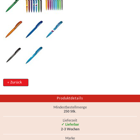
« Zurück
Produktdetails
Mindestbestellmenge
250 Stk.
Lieferzeit
✓ Lieferbar
2-3 Wochen
Marke