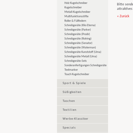
Holz Kugelschreiber
Bitte sende
Kugelschreiber
attraktive
Metall-Kugelschreiber
« Zurück
Multifunktionsstifte
Roller & Füllfedern
Schreibgeräte (Klio Eterna)
Schreibgeräte (Parker)
Schreibgeräte (Prodir)
Schreibgeräte (Rotring)
Schreibgeräte (Senator)
Schreibgeräte (Waterman)
Schreibgeräte Kunststoff (Uma)
Schreibgeräte Metall (Uma)
Schreibgeräte-Sets
Sonderanfertigungen Schreibgeräte
Textmarker
Touch Kugelschreiber
Sport & Spiele
Süßigkeiten
Taschen
Textilien
Werbe-Klassiker
Specials