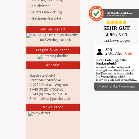
> Lieferung & Zahlung
> Druckdaten
> Auftragsabwicklung
AUSGEZEICHNET
.org
Kundenbewertungen
> Bestpreis-Garantie
SEHR GUT
Online-Rabatt
4.90
/ 5.00
322 Bewertungen
SPÖ
Fragen & Wünsche
27.01.2026
Mehr
rasche Lieferung, tolles
Druckergebnis!
Kontakt
Wir sind mit der raschen und
reibungslosen Abwicklung und
dem Ergebnis rundum zufrieden.
Gaschnitz GmbH
Die Regenschirme wirken
hochwertig und sauber verarbeitet.
Franz Mair-Straße 47
Besonders positiv: Der Druck ist
A-2232 Deutsch-Wagram
gestochen scharf, farbintensiv und
Hinweis zu den Bewertungen
auch bei genauerem Hinsehen sehr
T +43 (0) 2247/519 20
sauber umgesetzt. Insgesamt eine
F +43 (0) 2247/519 20-10
verlässliche Produktion mit top
Qualität, klare Empfehlung. Im
E-Mail
office@gaschnitz.at
Regen haben wir sie zwar noch
nicht getestet, aber wir freuen uns
Newsletter
schon darauf, beim nächsten
Schauer mit einem Augenzwinkern
„Qualität im Praxiseinsatz“ zu
erleben.