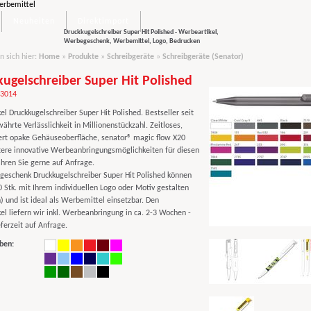
Neuheiten
Direktimport
Druckkugelschreiber Super Hit Polished - Werbeartikel,
Werbegeschenk, Werbemittel, Logo, Bedrucken
n sich hier:
Home
»
Produkte
»
Schreibgeräte
»
Schreibgeräte (Senator)
ugelschreiber Super Hit Polished
03014
l Druckkugelschreiber Super Hit Polished. Bestseller seit
ährte Verlässlichkeit in Millionenstückzahl. Zeitloses,
liert opake Gehäuseoberfläche, senator® magic flow X20
ere innovative Werbeanbringungsmöglichkeiten für diesen
ahren Sie gerne auf Anfrage.
eschenk Druckkugelschreiber Super Hit Polished können
 Stk. mit Ihrem individuellen Logo oder Motiv gestalten
) und ist ideal als Werbemittel einsetzbar. Den
el liefern wir inkl. Werbeanbringung in ca. 2-3 Wochen -
ferzeit auf Anfrage.
ben: