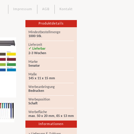
Impressum
AGB
Kontakt
Produktdetails
Mindestbestellmenge
1000 Stk.
Lieferzeit
✓ Lieferbar
2-3 Wochen
Marke
Senator
Maße
145 x 11 x 15 mm
Werbeanbringung
Bedrucken
Werbeposition
Schaft
Werbefläche
max. 50 x 20 mm, 65 x 13 mm
Informationen