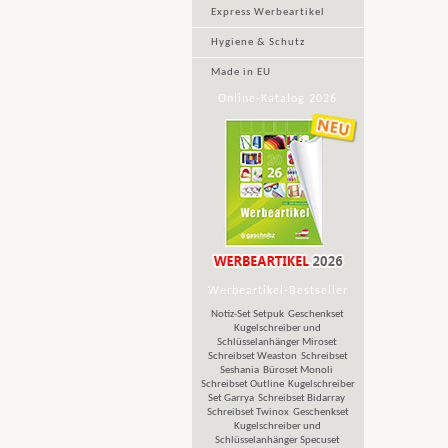
Express Werbeartikel
Hygiene & Schutz
Made in EU
Online-Katalog 2026
Werbeartikel-Bestseller
Notiz-Set Setpuk
Geschenkset
Kugelschreiber und
Schlüsselanhänger Miroset
Schreibset Weaston
Schreibset
Seshania
Büroset Monoli
Schreibset Outline
Kugelschreiber
Set Garrya
Schreibset Bidarray
Schreibset Twinox
Geschenkset
Kugelschreiber und
Schlüsselanhänger Specuset