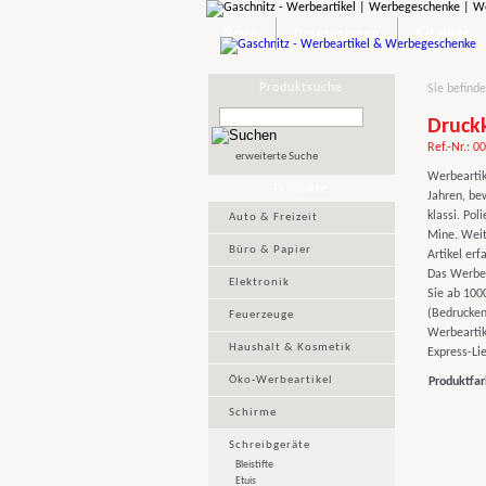
News
Unternehmen
Kataloge
Produktsuche
Sie befinde
Druckk
Ref.-Nr.: 0
erweiterte Suche
Werbeartike
Produkte
Jahren, bew
klassi. Po
Auto & Freizeit
Mine. Weit
Büro & Papier
Artikel erf
Das Werbeg
Elektronik
Sie ab 1000
(Bedrucken
Feuerzeuge
Werbeartik
Haushalt & Kosmetik
Express-Lie
Öko-Werbeartikel
Produktfar
Schirme
Schreibgeräte
Bleistifte
Etuis