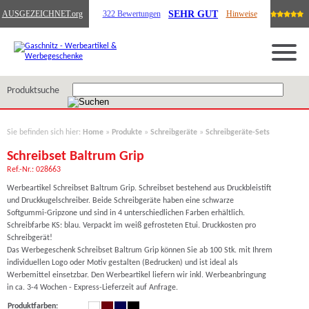
SEHR GUT
AUSGEZEICHNET
.org
322 Bewertungen
Hinweise
Produktsuche
Sie befinden sich hier:
Home
»
Produkte
»
Schreibgeräte
»
Schreibgeräte-Sets
Schreibset Baltrum Grip
Ref.-Nr.: 028663
Werbeartikel Schreibset Baltrum Grip. Schreibset bestehend aus Druckbleistift
und Druckkugelschreiber. Beide Schreibgeräte haben eine schwarze
Softgummi-Gripzone und sind in 4 unterschiedlichen Farben erhältlich.
Schreibfarbe KS: blau. Verpackt im weiß gefrosteten Etui. Druckkosten pro
Schreibgerät!
Das Werbegeschenk Schreibset Baltrum Grip können Sie ab 100 Stk. mit Ihrem
individuellen Logo oder Motiv gestalten (Bedrucken) und ist ideal als
Werbemittel einsetzbar. Den Werbeartikel liefern wir inkl. Werbeanbringung
in ca. 3-4 Wochen - Express-Lieferzeit auf Anfrage.
Produktfarben: