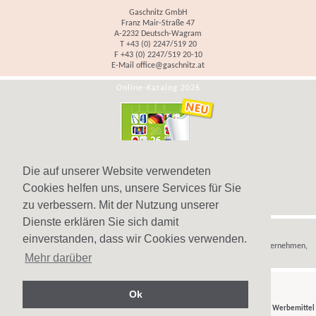
Gaschnitz GmbH
Franz Mair-Straße 47
A-2232 Deutsch-Wagram
T +43 (0) 2247/519 20
F +43 (0) 2247/519 20-10
E-Mail
office@gaschnitz.at
Online-Katalog 2026
Die auf unserer Website verwendeten
Cookies helfen uns, unsere Services für Sie
zu verbessern. Mit der Nutzung unserer
Dienste erklären Sie sich damit
Hinweis
einverstanden, dass wir Cookies verwenden.
Wir verkaufen
Werbeartikel
,
Werbegeschenke
und
Werbemittel
nur an Unternehmen,
Mehr darüber
Institutionen und Vereine.
Ok
© Gaschnitz GmbH 2007-2026 - Ihr Partner für
Werbeartikel
,
Werbegeschenke
und
Werbemittel