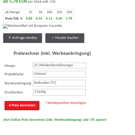
ab 5,78 EUR
per Stück exkl. USt.
ab Menge
25
50
100
250
500
Preis/Stk. €
6,86
6,43
6,13
6,00
5,78
Anfrage senden
Muster kaufen
Preisrechner (inkl. Werbeanbringung)
Menge:
Schwarz
Produktfarbe:
Bedrucken (TC)
Werbeanbringung:
1-färbig
Druckfarben:
> Werbeposition hinzufügen
€ Preis berechnen
Jetzt Online Preis berechnen (inkl. Werbeanbringung) und -5% sparen!