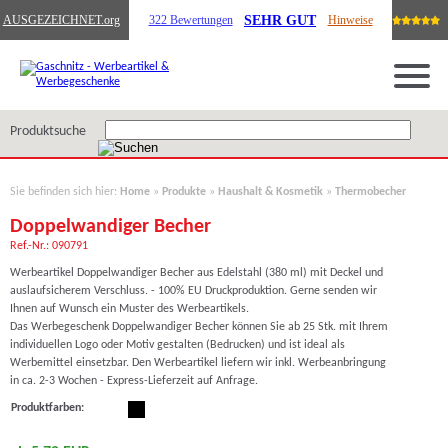
SEHR GUT
AUSGEZEICHNET
.org
322 Bewertungen
Hinweise
Produktsuche
Sie befinden sich hier:
Home
»
Produkte
»
Haushalt & Kosmetik
»
Thermobecher
Doppelwandiger Becher
Ref.-Nr.: 090791
Werbeartikel Doppelwandiger Becher aus Edelstahl (380 ml) mit Deckel und
auslaufsicherem Verschluss. - 100% EU Druckproduktion. Gerne senden wir
Ihnen auf Wunsch ein Muster des Werbeartikels.
Das Werbegeschenk Doppelwandiger Becher können Sie ab 25 Stk. mit Ihrem
individuellen Logo oder Motiv gestalten (Bedrucken) und ist ideal als
Werbemittel einsetzbar. Den Werbeartikel liefern wir inkl. Werbeanbringung
in ca. 2-3 Wochen - Express-Lieferzeit auf Anfrage.
Produktfarben: