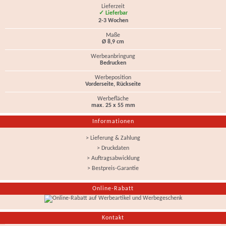
Lieferzeit
✓ Lieferbar
2-3 Wochen
Maße
Ø 8,9 cm
Werbeanbringung
Bedrucken
Werbeposition
Vorderseite, Rückseite
Werbefläche
max. 25 x 55 mm
Informationen
> Lieferung & Zahlung
> Druckdaten
> Auftragsabwicklung
> Bestpreis-Garantie
Online-Rabatt
Kontakt