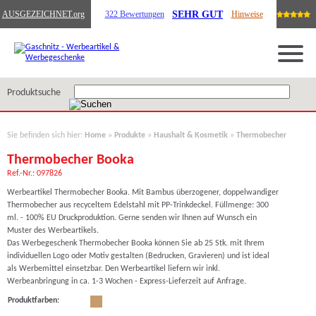
SEHR GUT
AUSGEZEICHNET
.org
322 Bewertungen
Hinweise
Produktsuche
Sie befinden sich hier:
Home
»
Produkte
»
Haushalt & Kosmetik
»
Thermobecher
Thermobecher Booka
Ref.-Nr.: 097826
Werbeartikel Thermobecher Booka. Mit Bambus überzogener, doppelwandiger
Thermobecher aus recyceltem Edelstahl mit PP-Trinkdeckel. Füllmenge: 300
ml. - 100% EU Druckproduktion. Gerne senden wir Ihnen auf Wunsch ein
Muster des Werbeartikels.
Das Werbegeschenk Thermobecher Booka können Sie ab 25 Stk. mit Ihrem
individuellen Logo oder Motiv gestalten (Bedrucken, Gravieren) und ist ideal
als Werbemittel einsetzbar. Den Werbeartikel liefern wir inkl.
Werbeanbringung in ca. 1-3 Wochen - Express-Lieferzeit auf Anfrage.
Produktfarben: