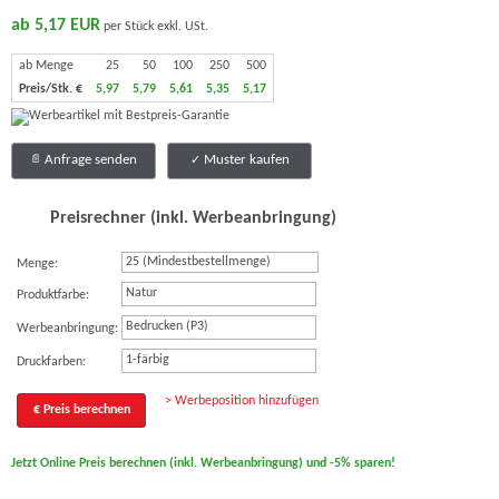
ab 5,17 EUR
per Stück exkl. USt.
ab Menge
25
50
100
250
500
Preis/Stk. €
5,97
5,79
5,61
5,35
5,17
Anfrage senden
Muster kaufen
Preisrechner (inkl. Werbeanbringung)
Menge:
Natur
Produktfarbe:
Bedrucken (P3)
Werbeanbringung:
1-färbig
Druckfarben:
> Werbeposition hinzufügen
€ Preis berechnen
Jetzt Online Preis berechnen (inkl. Werbeanbringung) und -5% sparen!