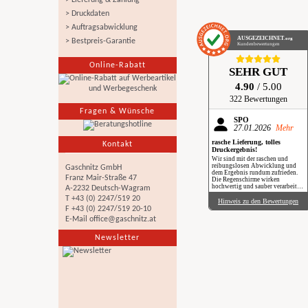
> Lieferung & Zahlung
> Druckdaten
> Auftragsabwicklung
AUSGEZEICHNET
.org
> Bestpreis-Garantie
Kundenbewertungen
Online-Rabatt
SEHR GUT
4.90
/ 5.00
322 Bewertungen
Fragen & Wünsche
SPÖ
27.01.2026
Mehr
rasche Lieferung, tolles
Kontakt
Druckergebnis!
Wir sind mit der raschen und
reibungslosen Abwicklung und
Gaschnitz GmbH
dem Ergebnis rundum zufrieden.
Franz Mair-Straße 47
Die Regenschirme wirken
hochwertig und sauber verarbeitet.
A-2232 Deutsch-Wagram
Besonders positiv: Der Druck ist
T +43 (0) 2247/519 20
gestochen scharf, farbintensiv und
Hinweis zu den Bewertungen
auch bei genauerem Hinsehen sehr
F +43 (0) 2247/519 20-10
sauber umgesetzt. Insgesamt eine
E-Mail
office@gaschnitz.at
verlässliche Produktion mit top
Qualität, klare Empfehlung. Im
Regen haben wir sie zwar noch
Newsletter
nicht getestet, aber wir freuen uns
schon darauf, beim nächsten
Schauer mit einem Augenzwinkern
„Qualität im Praxiseinsatz“ zu
erleben.