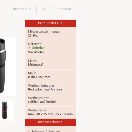
Impressum
AGB
Kontakt
Produktdetails
Mindestbestellmenge
25 Stk.
Lieferzeit
✓ Lieferbar
3-4 Wochen
Marke
Metmaxx®
Maße
Ø 80 x 255 mm
Werbeanbringung
Bedrucken, auf Anfrage
Werbeposition
seitlich, auf Deckel
Werbefläche
max. 30 x 25 mm, 35 x 35 mm
Informationen