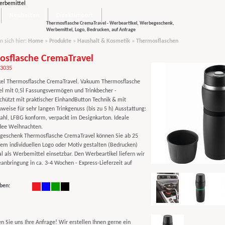
Neuheiten
Direktimport
Thermosflasche CremaTravel - Werbeartikel, Werbegeschenk,
Werbemittel, Logo, Bedrucken, auf Anfrage
n sich hier:
Home
»
Produkte
»
Haushalt & Kosmetik
»
Thermosflaschen
osflasche CremaTravel
53035
el Thermosflasche CremaTravel. Vakuum Thermosflasche
l mit 0,5l Fassungsvermögen und Trinkbecher -
chützt mit praktischer EinhandButton Technik & mit
eise für sehr langen Trinkgenuss (bis zu 5 h) Ausstattung:
tahl, LFBG konform, verpackt im Designkarton. Ideale
dee Weihnachten.
eschenk Thermosflasche CremaTravel können Sie ab 25
hrem individuellen Logo oder Motiv gestalten (Bedrucken)
al als Werbemittel einsetzbar. Den Werbeartikel liefern wir
anbringung in ca. 3-4 Wochen - Express-Lieferzeit auf
ben:
n Sie uns Ihre Anfrage! Wir erstellen Ihnen gerne ein