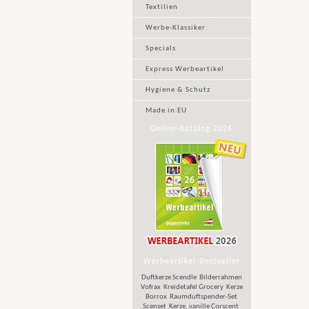
Textilien
Werbe-Klassiker
Specials
Express Werbeartikel
Hygiene & Schutz
Made in EU
Online-Katalog 2026
Werbeartikel-Bestseller
Duftkerze Scendle
Bilderrahmen
Vofrax
Kreidetafel Grocery
Kerze
Borrox
Raumduftspender-Set
Scenset
Kerze, vanille Corscent