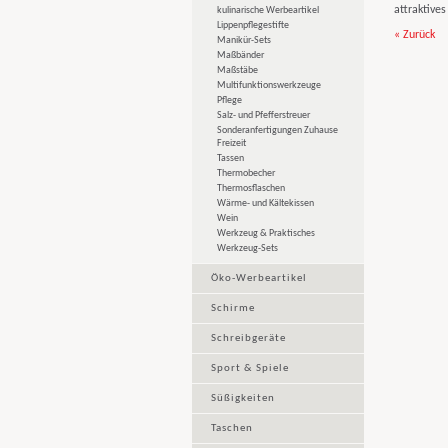
attraktive
kulinarische Werbeartikel
Lippenpflegestifte
« Zurück
Manikür-Sets
Maßbänder
Maßstäbe
Multifunktionswerkzeuge
Pflege
Salz- und Pfefferstreuer
Sonderanfertigungen Zuhause
Freizeit
Tassen
Thermobecher
Thermosflaschen
Wärme- und Kältekissen
Wein
Werkzeug & Praktisches
Werkzeug-Sets
Öko-Werbeartikel
Schirme
Schreibgeräte
Sport & Spiele
Süßigkeiten
Taschen