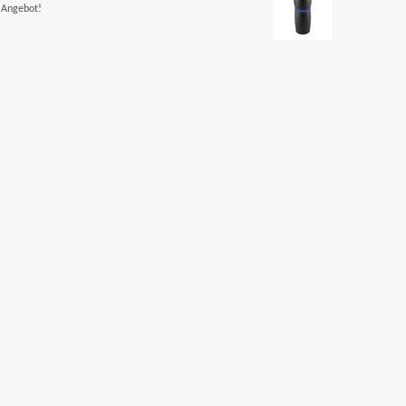
s Angebot!
print