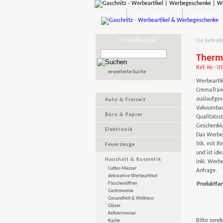
News
Unternehmen
Kataloge
Produktsuche
Sie befinde
Therm
Ref.-Nr.: 0
erweiterte Suche
Werbeartik
Produkte
CremaTrave
auslaufges
Auto & Freizeit
Vakuumbauw
Büro & Papier
Qualitätss
Geschenki
Elektronik
Das Werbeg
Stk. mit I
Feuerzeuge
und ist ide
Haushalt & Kosmetik
inkl. Werbe
Cutter-Messer
Anfrage.
dekorative Werbeartikel
Flaschenöffner
Produktfar
Gastronomie
Gesundheit & Wellness
Gläser
Kellnermesser
Bitte sende
Küche