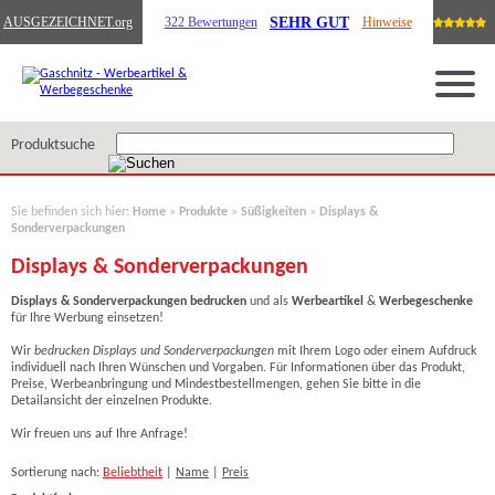
SEHR GUT
AUSGEZEICHNET
.org
322 Bewertungen
Hinweise
Produktsuche
Sie befinden sich hier:
Home
»
Produkte
»
Süßigkeiten
»
Displays &
Sonderverpackungen
Displays & Sonderverpackungen
Displays & Sonderverpackungen bedrucken
und als
Werbeartikel
&
Werbegeschenke
für Ihre Werbung einsetzen!
Wir
bedrucken Displays und Sonderverpackungen
mit Ihrem Logo o
der einem Aufdruck
individuell nach Ihren Wünschen und Vorgaben. Für Informationen über das Produkt,
Preise, Werbeanbringung und Mindestbestellmengen, gehen Sie bitte in die
Detailansicht der einzelnen Produkte.
Wir freuen uns auf Ihre Anfrage!
Sortierung nach:
Beliebtheit
|
Name
|
Preis