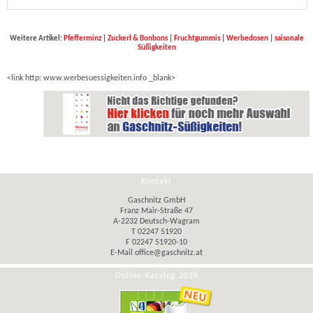
Weitere Artikel:
Pfefferminz
|
Zuckerl & Bonbons
|
Fruchtgummis
|
Werbedosen
|
saisonale
Süßigkeiten
<link http: www.werbesuessigkeiten.info _blank>
Kontakt
Gaschnitz GmbH
Franz Mair-Straße 47
A-2232 Deutsch-Wagram
T 02247 51920
F 02247 51920-10
E-Mail
office@gaschnitz.at
Online-Katalog 2026