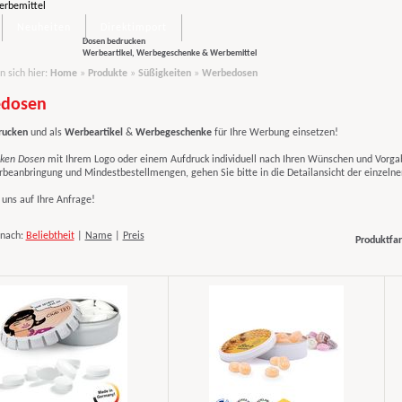
Neuheiten
Direktimport
Dosen bedrucken
Werbeartikel, Werbegeschenke & Werbemittel
n sich hier:
Home
»
Produkte
»
Süßigkeiten
»
Werbedosen
dosen
rucken
und als
Werbeartikel
&
Werbegeschenke
für Ihre Werbung einsetzen!
ken Dosen
mit Ihrem Logo
oder einem Aufdruck individuell nach Ihren Wünschen und Vorgab
rbeanbringung und Mindestbestellmengen, gehen Sie bitte in die Detailansicht der einzelne
 uns auf Ihre Anfrage!
 nach:
Beliebtheit
|
Name
|
Preis
Produktfar