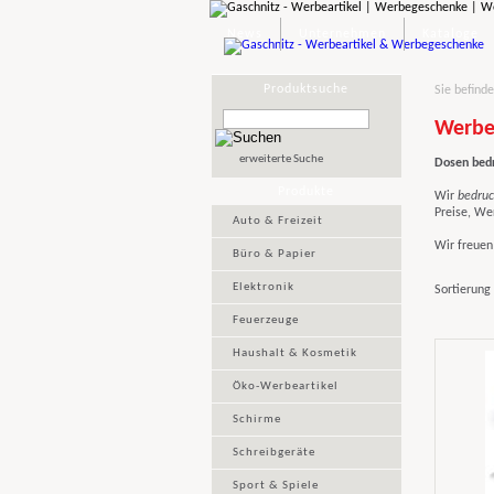
News
Unternehmen
Kataloge
Produktsuche
Sie befinde
Werbe
erweiterte Suche
Dosen bed
Produkte
Wir
bedruc
Preise, We
Auto & Freizeit
Wir freuen
Büro & Papier
Elektronik
Sortierung
Feuerzeuge
Haushalt & Kosmetik
Öko-Werbeartikel
Schirme
Schreibgeräte
Sport & Spiele