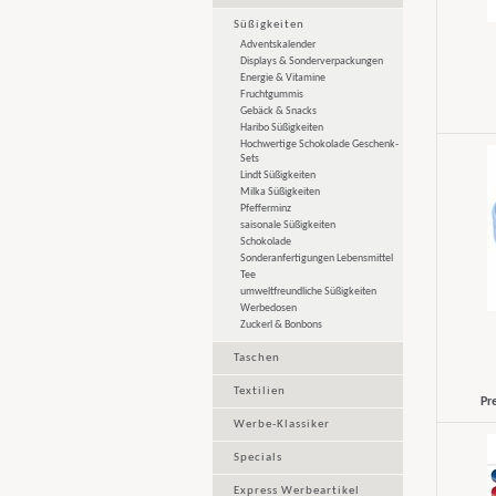
Süßigkeiten
Adventskalender
Displays & Sonderverpackungen
Energie & Vitamine
Fruchtgummis
Gebäck & Snacks
Haribo Süßigkeiten
Hochwertige Schokolade Geschenk-
Sets
Lindt Süßigkeiten
Milka Süßigkeiten
Pfefferminz
saisonale Süßigkeiten
Schokolade
Sonderanfertigungen Lebensmittel
Tee
umweltfreundliche Süßigkeiten
Werbedosen
Zuckerl & Bonbons
Taschen
Textilien
Pr
Werbe-Klassiker
Specials
Express Werbeartikel