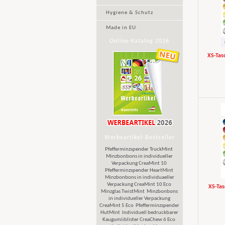
Hygiene & Schutz
Made in EU
Online-Katalog 2026
XS-Tas
Werbeartikel-Bestseller
Pfefferminzspender TruckMint
Minzbonbons in individueller
Verpackung CreaMint 10
Pfefferminzspender HeartMint
Minzbonbons in individuaeller
Verpackung CreaMint 10 Eco
XS-Tas
Minzglas TwistMint
Minzbonbons
in individueller Verpackung
CreaMint 5 Eco
Pfefferminzspender
HutMint
Individuell bedruckbarer
Kaugumiiblister CreaChew 6 Eco