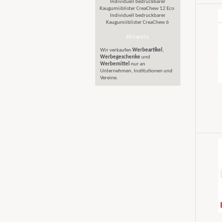
Individuell bedruckbarer
Kaugumiiblister CreaChew 12 Eco
Individuell bedruckbarer
Kaugumiiblister CreaChew 6
Hinweis
Wir verkaufen
Werbeartikel
,
Werbegeschenke
und
Werbemittel
nur an
Unternehmen, Institutionen und
Vereine.