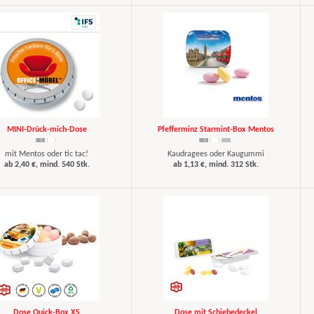
MINI-Drück-mich-Dose
Pfefferminz Starmint-Box Mentos
mit Mentos oder tic tac!
Kaudragees oder Kaugummi
ab 2,40 €, mind. 540 Stk.
ab 1,13 €, mind. 312 Stk.
Dose Quick-Box XS
Dose mit Schiebedeckel