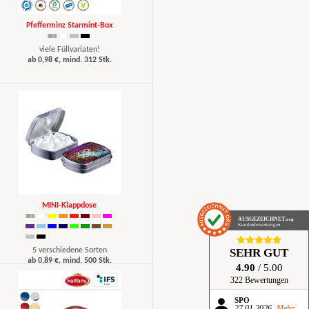
Pfefferminz Starmint-Box
viele Füllvariaten!
ab 0,98 €, mind. 312 Stk.
MINI-Klappdose
AUSGEZEICHNET
.org
Kundenbewertungen
SEHR GUT
5 verschiedene Sorten
ab 0,89 €, mind. 500 Stk.
4.90
/ 5.00
322 Bewertungen
SPÖ
27.01.2026
Mehr