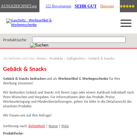
SEHR GUT
AUSGEZEICHNET
.org
322 Bewertungen
Hinweise
Produktsuche
Sie befinden sich hier:
Home
»
Produkte
»
Süßigkeiten
»
Gebäck & Snacks
Gebäck & Snacks
Gebäck & Snacks bedrucken
und als
Werbeartikel
&
Werbegeschenke
für Ihre
Werbung einsetzen!
Wir
bedrucken Gebäck und Snacks
mit Ihrem Logo o
der einem Aufdruck individuell nach
Ihren Wünschen und Vorgaben. Für Informationen über das Produkt, Preise,
Werbeanbringung und Mindestbestellmengen, gehen Sie bitte in die Detailansicht der
einzelnen Produkte.
Wir freuen uns auf Ihre Anfrage!
Sortierung nach:
Beliebtheit
|
Name
|
Preis
Produktfarbe: