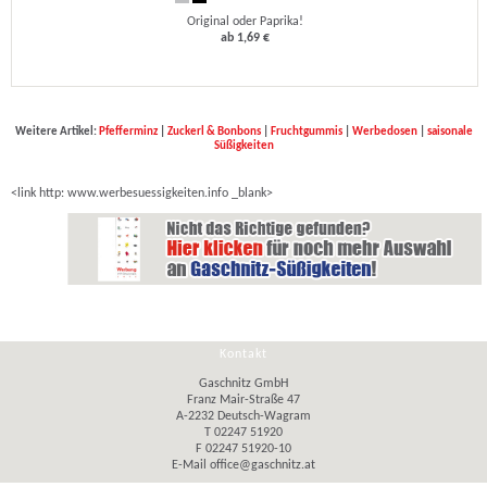
Original oder Paprika!
ab 1,69 €
Weitere Artikel:
Pfefferminz
|
Zuckerl & Bonbons
|
Fruchtgummis
|
Werbedosen
|
saisonale
Süßigkeiten
<link http: www.werbesuessigkeiten.info _blank>
Kontakt
Gaschnitz GmbH
Franz Mair-Straße 47
A-2232 Deutsch-Wagram
T 02247 51920
F 02247 51920-10
E-Mail
office@gaschnitz.at