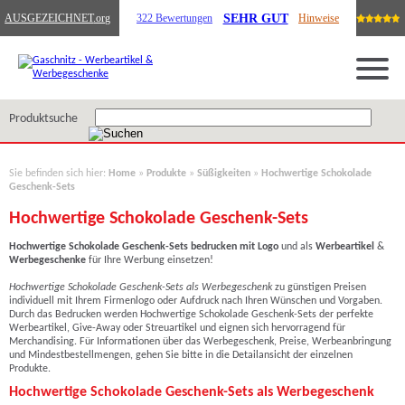
SEHR GUT
AUSGEZEICHNET
.org
322 Bewertungen
Hinweise
Produktsuche
Sie befinden sich hier:
Home
»
Produkte
»
Süßigkeiten
»
Hochwertige Schokolade
Geschenk-Sets
Hochwertige Schokolade Geschenk-Sets
Hochwertige Schokolade Geschenk-Sets
bedrucken mit Logo
und als
Werbeartikel
&
Werbegeschenke
für Ihre Werbung einsetzen!
Hochwertige Schokolade Geschenk-Sets als Werbegeschenk
zu günstigen Preisen
individuell mit Ihrem Firmenlogo oder Aufdruck nach Ihren Wünschen und Vorgaben.
Durch das Bedrucken werden Hochwertige Schokolade Geschenk-Sets der perfekte
Werbeartikel, Give-Away oder Streuartikel und eignen sich hervorragend für
Merchandising. Für Informationen über das Werbegeschenk, Preise, Werbeanbringung
und Mindestbestellmengen, gehen Sie bitte in die Detailansicht der einzelnen
Produkte.
Hochwertige Schokolade Geschenk-Sets als Werbegeschenk