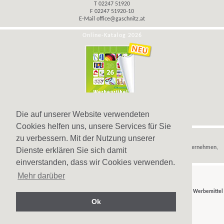
T 02247 51920
F 02247 51920-10
E-Mail
office@gaschnitz.at
Online-Katalog 2026
Die auf unserer Website verwendeten
Cookies helfen uns, unsere Services für Sie
Hinweis
zu verbessern. Mit der Nutzung unserer
Wir verkaufen
Werbeartikel
,
Werbegeschenke
und
Werbemittel
nur an Unternehmen,
Dienste erklären Sie sich damit
Institutionen und Vereine.
einverstanden, dass wir Cookies verwenden.
Mehr darüber
© Gaschnitz GmbH 2007-2026 - Ihr Partner für
Werbeartikel
,
Werbegeschenke
und
Werbemittel
in Wien, Österreich.
Ok