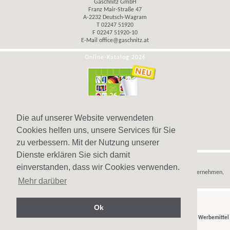
Gaschnitz GmbH
Franz Mair-Straße 47
A-2232 Deutsch-Wagram
T 02247 51920
F 02247 51920-10
E-Mail
office@gaschnitz.at
Online-Katalog 2026
Die auf unserer Website verwendeten
Cookies helfen uns, unsere Services für Sie
zu verbessern. Mit der Nutzung unserer
Dienste erklären Sie sich damit
Hinweis
einverstanden, dass wir Cookies verwenden.
Wir verkaufen
Werbeartikel
,
Werbegeschenke
und
Werbemittel
nur an Unternehmen,
Mehr darüber
Institutionen und Vereine.
Ok
© Gaschnitz GmbH 2007-2026 - Ihr Partner für
Werbeartikel
,
Werbegeschenke
und
Werbemittel
in Wien, Österreich.