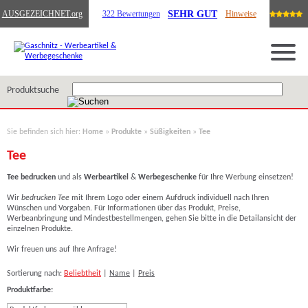
SEHR GUT
AUSGEZEICHNET
.org
322 Bewertungen
Hinweise
Produktsuche
Sie befinden sich hier:
Home
»
Produkte
»
Süßigkeiten
»
Tee
Tee
Tee bedrucken
und als
Werbeartikel
&
Werbegeschenke
für Ihre Werbung einsetzen!
Wir
bedrucken Tee
mit Ihrem Logo o
der einem Aufdruck individuell nach Ihren
Wünschen und Vorgaben. Für Informationen über das Produkt, Preise,
Werbeanbringung und Mindestbestellmengen, gehen Sie bitte in die Detailansicht der
einzelnen Produkte.
Wir freuen uns auf Ihre Anfrage!
Sortierung nach:
Beliebtheit
|
Name
|
Preis
Produktfarbe: