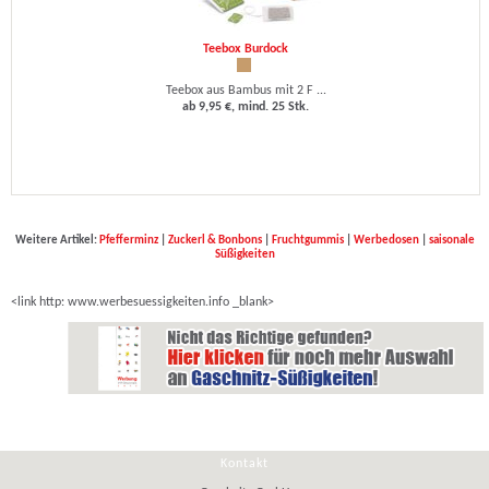
Teebox Burdock
Teebox aus Bambus mit 2 F ...
ab 9,95 €, mind. 25 Stk.
Weitere Artikel:
Pfefferminz
|
Zuckerl & Bonbons
|
Fruchtgummis
|
Werbedosen
|
saisonale
Süßigkeiten
<link http: www.werbesuessigkeiten.info _blank>
Kontakt