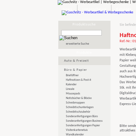
News
Unternehmen
Kataloge
Produktsuche
Sie befinde
Haftno
Ref.-Nr.: 0
erweiterte Suche
Werbeartik
Produkte
mit Klebes
Papier wei
Auto & Freizeit
Gestaltung
Büro & Papier
auch aus R
Brieföffner
Hochwertig
Haftnotizen & Post-it
Das Werbeg
Kalender
Stk. mit Ih
Lineale
Digitaldruc
Mousepads
Notizbücher & Blöcke
Werbeartik
Schreibmappen
Express-Lie
Schreibtischunterlagen
Schreibtischzubehör
Sonderanfertigungen Büro
Sonderanfertigungen Business
Sonderanfertigungen Papier
Bitte sende
Visitenkartenetuis
attraktive
Wandkalender