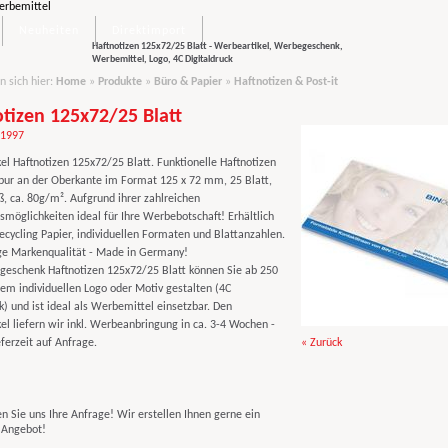
Neuheiten
Direktimport
Haftnotizen 125x72/25 Blatt - Werbeartikel, Werbegeschenk,
Werbemittel, Logo, 4C Digitaldruck
n sich hier:
Home
»
Produkte
»
Büro & Papier
»
Haftnotizen & Post-it
tizen 125x72/25 Blatt
11997
el Haftnotizen 125x72/25 Blatt. Funktionelle Haftnotizen
pur an der Oberkante im Format 125 x 72 mm, 25 Blatt,
ß, ca. 80g/m². Aufgrund ihrer zahlreichen
smöglichkeiten ideal für Ihre Werbebotschaft! Erhältlich
ecycling Papier, individuellen Formaten und Blattanzahlen.
e Markenqualität - Made in Germany!
eschenk Haftnotizen 125x72/25 Blatt können Sie ab 250
rem individuellen Logo oder Motiv gestalten (4C
k) und ist ideal als Werbemittel einsetzbar. Den
el liefern wir inkl. Werbeanbringung in ca. 3-4 Wochen -
ferzeit auf Anfrage.
« Zurück
n Sie uns Ihre Anfrage! Wir erstellen Ihnen gerne ein
s Angebot!