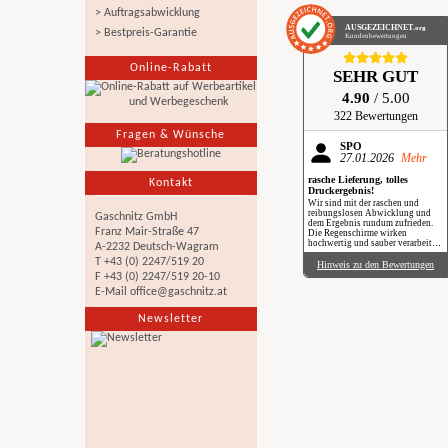
> Auftragsabwicklung
AUSGEZEICHNET
.org
> Bestpreis-Garantie
Kundenbewertungen
Online-Rabatt
SEHR GUT
4.90
/ 5.00
322 Bewertungen
Fragen & Wünsche
SPÖ
27.01.2026
Mehr
rasche Lieferung, tolles
Kontakt
Druckergebnis!
Wir sind mit der raschen und
reibungslosen Abwicklung und
Gaschnitz GmbH
dem Ergebnis rundum zufrieden.
Franz Mair-Straße 47
Die Regenschirme wirken
hochwertig und sauber verarbeitet.
A-2232 Deutsch-Wagram
Besonders positiv: Der Druck ist
T +43 (0) 2247/519 20
gestochen scharf, farbintensiv und
Hinweis zu den Bewertungen
auch bei genauerem Hinsehen sehr
F +43 (0) 2247/519 20-10
sauber umgesetzt. Insgesamt eine
E-Mail
office@gaschnitz.at
verlässliche Produktion mit top
Qualität, klare Empfehlung. Im
Regen haben wir sie zwar noch
Newsletter
nicht getestet, aber wir freuen uns
schon darauf, beim nächsten
Schauer mit einem Augenzwinkern
„Qualität im Praxiseinsatz“ zu
erleben.