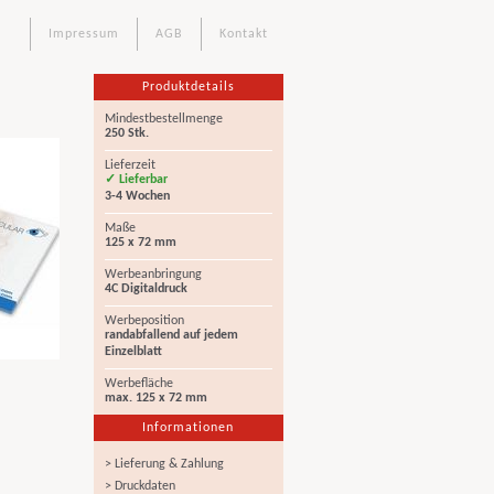
Impressum
AGB
Kontakt
Produktdetails
Mindestbestellmenge
250 Stk.
Lieferzeit
✓ Lieferbar
3-4 Wochen
Maße
125 x 72 mm
Werbeanbringung
4C Digitaldruck
Werbeposition
randabfallend auf jedem
Einzelblatt
Werbefläche
max. 125 x 72 mm
Informationen
> Lieferung & Zahlung
> Druckdaten