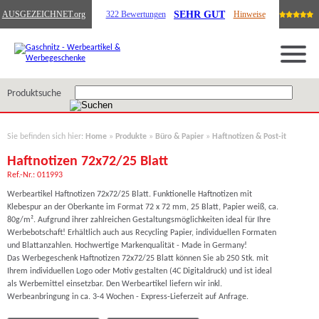
SEHR GUT
AUSGEZEICHNET
.org
322 Bewertungen
Hinweise
Produktsuche
Sie befinden sich hier:
Home
»
Produkte
»
Büro & Papier
»
Haftnotizen & Post-it
Haftnotizen 72x72/25 Blatt
Ref.-Nr.: 011993
Werbeartikel Haftnotizen 72x72/25 Blatt. Funktionelle Haftnotizen mit
Klebespur an der Oberkante im Format 72 x 72 mm, 25 Blatt, Papier weiß, ca.
80g/m². Aufgrund ihrer zahlreichen Gestaltungsmöglichkeiten ideal für Ihre
Werbebotschaft! Erhältlich auch aus Recycling Papier, individuellen Formaten
und Blattanzahlen. Hochwertige Markenqualität - Made in Germany!
Das Werbegeschenk Haftnotizen 72x72/25 Blatt können Sie ab 250 Stk. mit
Ihrem individuellen Logo oder Motiv gestalten (4C Digitaldruck) und ist ideal
als Werbemittel einsetzbar. Den Werbeartikel liefern wir inkl.
Werbeanbringung in ca. 3-4 Wochen - Express-Lieferzeit auf Anfrage.