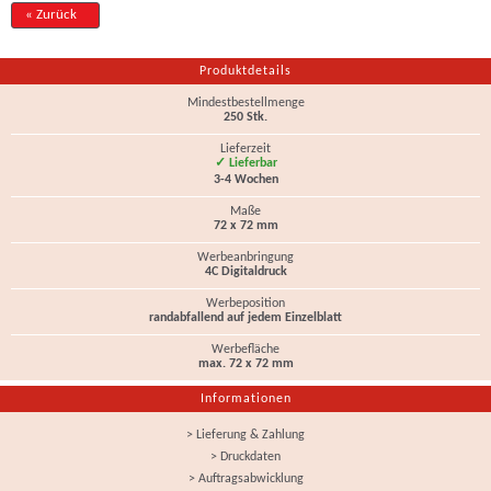
« Zurück
Produktdetails
Mindestbestellmenge
250 Stk.
Lieferzeit
✓ Lieferbar
3-4 Wochen
Maße
72 x 72 mm
Werbeanbringung
4C Digitaldruck
Werbeposition
randabfallend auf jedem Einzelblatt
Werbefläche
max. 72 x 72 mm
Informationen
> Lieferung & Zahlung
> Druckdaten
> Auftragsabwicklung