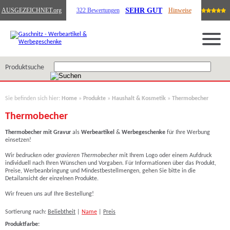
SEHR GUT
AUSGEZEICHNET
.org
322 Bewertungen
Hinweise
Produktsuche
Sie befinden sich hier:
Home
»
Produkte
»
Haushalt & Kosmetik
»
Thermobecher
Thermobecher
Thermobecher
mit Gravur
als
Werbeartikel
&
Werbegeschenke
für Ihre Werbung
einsetzen!
Wir
bedrucken
oder
gravieren Thermobecher
mit Ihrem Logo oder einem Aufdruck
individuell nach Ihren Wünschen und Vorgaben. Für Informationen über das Produkt,
Preise, Werbeanbringung und Mindestbestellmengen, gehen Sie bitte in die
Detailansicht der einzelnen Produkte.
Wir freuen uns auf Ihre Bestellung!
Sortierung nach:
Beliebtheit
|
Name
|
Preis
Produktfarbe: