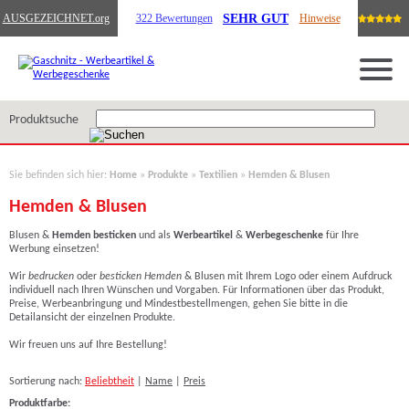
SEHR GUT
AUSGEZEICHNET
.org
322 Bewertungen
Hinweise
Produktsuche
Sie befinden sich hier:
Home
»
Produkte
»
Textilien
»
Hemden & Blusen
Hemden & Blusen
Blusen &
Hemden besticken
und als
Werbeartikel
&
Werbegeschenke
für Ihre
Werbung einsetzen!
Wir
bedrucken
oder
besticken Hemden
& Blusen mit Ihrem Logo oder einem Aufdruck
individuell nach Ihren Wünschen und Vorgaben. Für Informationen über das Produkt,
Preise, Werbeanbringung und Mindestbestellmengen, gehen Sie bitte in die
Detailansicht der einzelnen Produkte.
Wir freuen uns auf Ihre Bestellung!
Sortierung nach:
Beliebtheit
|
Name
|
Preis
Produktfarbe: