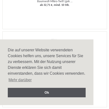
Baumwoll-Mikro-Twill (gek ...
ab 32,71 €, mind. 10 Stk.
Die auf unserer Website verwendeten
Cookies helfen uns, unsere Services für Sie
zu verbessern. Mit der Nutzung unserer
Dienste erklären Sie sich damit
einverstanden, dass wir Cookies verwenden.
Herren Oxford Hemd Tokyo
Mehr darüber
Herren langarm Oxford Hem ...
ab 16,79 €, mind. 10 Stk.
Ok