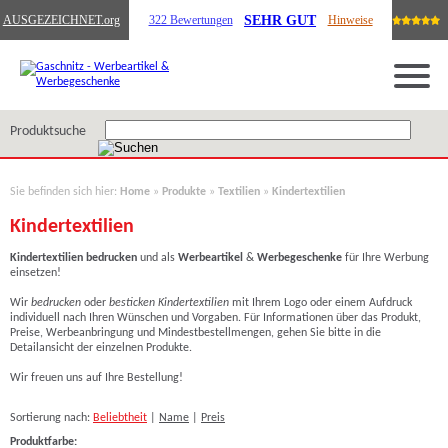
SEHR GUT
AUSGEZEICHNET
.org
322 Bewertungen
Hinweise
Produktsuche
Sie befinden sich hier:
Home
»
Produkte
»
Textilien
»
Kindertextilien
Kindertextilien
Kindertextilien bedrucken
und als
Werbeartikel
&
Werbegeschenke
für Ihre Werbung
einsetzen!
Wir
bedrucken
oder
besticken Kindertextilien
mit Ihrem Logo
oder einem Aufdruck
individuell nach Ihren Wünschen und Vorgaben. Für Informationen über das Produkt,
Preise, Werbeanbringung und Mindestbestellmengen, gehen Sie bitte in die
Detailansicht der einzelnen Produkte.
Wir freuen uns auf Ihre Bestellung!
Sortierung nach:
Beliebtheit
|
Name
|
Preis
Produktfarbe: