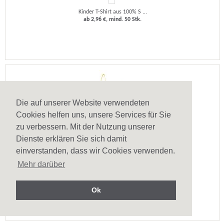
Kinder T-Shirt aus 100% S ...
ab 2,96 €, mind. 50 Stk.
Die auf unserer Website verwendeten
Cookies helfen uns, unsere Services für Sie
zu verbessern. Mit der Nutzung unserer
Dienste erklären Sie sich damit
einverstanden, dass wir Cookies verwenden.
Schürze für Kinder Lavender
Mehr darüber
Kinderschürze aus Non-Wo ...
ab 0,75 €, mind. 250 Stk.
Ok