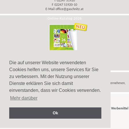
T 02247 51920
F 02247 51920-10
E-Mail
office@gaschnitz.at
Online-Katalog 2026
Die auf unserer Website verwendeten
Cookies helfen uns, unsere Services für Sie
Hinweis
zu verbessern. Mit der Nutzung unserer
Dienste erklären Sie sich damit
Wir verkaufen
Werbeartikel
,
Werbegeschenke
und
Werbemittel
nur an Unternehmen,
Institutionen und Vereine.
einverstanden, dass wir Cookies verwenden.
Mehr darüber
© Gaschnitz GmbH 2007-2026 - Ihr Partner für
Werbeartikel
,
Werbegeschenke
und
Werbemittel
Ok
in Wien, Österreich.