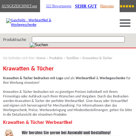
SEHR GUT
AUSGEZEICHNET
.org
322 Bewertungen
Hinweise
Produktsuche
Sie befinden sich hier:
Home
»
Produkte
»
Textilien
»
Krawatten & Tücher
Krawatten & Tücher
Krawatten & Tücher
bedrucken mit Logo
und als
Werbeartikel
&
Werbegeschenke
für
Ihre Werbung einsetzen!
Krawatten & Tücher bedrucken
wir zu günstigen Preisen individuell mit Ihrem
Firmenlogo oder Aufdruck nach Ihren Wünschen und Vorgaben. Durch das Bedrucken
werden Krawatten & Tücher der perfekte Werbeartikel, Give-Away oder Streuartikel
und eignen sich hervorragend für Merchandising. Für Informationen über das
Werbegeschenk, Preise, Werbeanbringung und Mindestbestellmengen, gehen Sie bitte
in die Detailansicht der einzelnen Produkte.
Krawatten & Tücher Werbeartikel