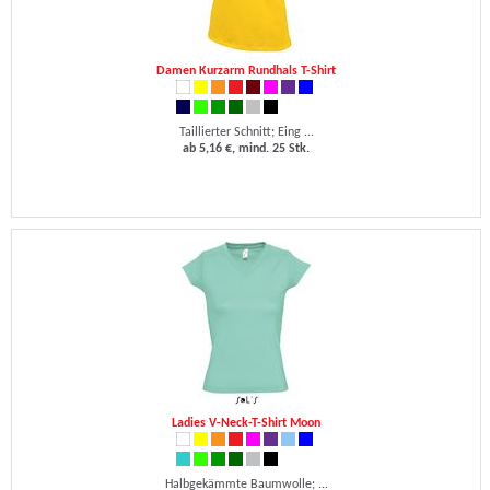
Damen Kurzarm Rundhals T-Shirt
Taillierter Schnitt; Eing ...
ab 5,16 €, mind. 25 Stk.
Ladies V-Neck-T-Shirt Moon
Halbgekämmte Baumwolle; ...