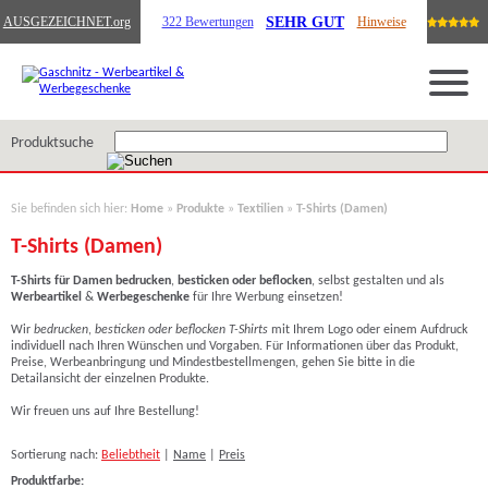
SEHR GUT
AUSGEZEICHNET
.org
322 Bewertungen
Hinweise
Produktsuche
Sie befinden sich hier:
Home
»
Produkte
»
Textilien
»
T-Shirts (Damen)
T-Shirts (Damen)
T-Shirts für Damen bedrucken
,
besticken oder beflocken
, selbst gestalten und als
Werbeartikel
&
Werbegeschenke
für Ihre Werbung einsetzen!
Wir
bedrucken
,
besticken oder beflocken T-Shirts
mit Ihrem Logo oder einem Aufdruck
individuell nach Ihren Wünschen und Vorgaben. Für Informationen über das Produkt,
Preise, Werbeanbringung und Mindestbestellmengen, gehen Sie bitte in die
Detailansicht der einzelnen Produkte.
Wir freuen uns auf Ihre Bestellung!
Sortierung nach:
Beliebtheit
|
Name
|
Preis
Produktfarbe: