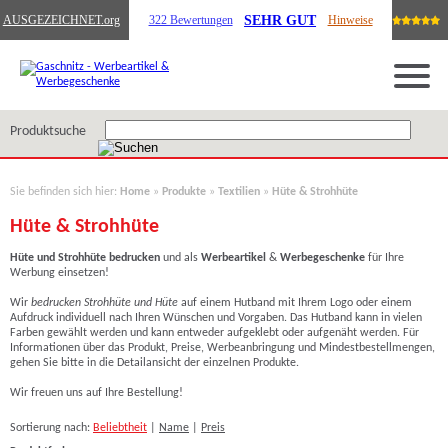
SEHR GUT
AUSGEZEICHNET
.org
322 Bewertungen
Hinweise
Produktsuche
Sie befinden sich hier:
Home
»
Produkte
»
Textilien
»
Hüte & Strohhüte
Hüte & Strohhüte
Hüte und Strohhüte bedrucken
und als
Werbeartikel
&
Werbegeschenke
für Ihre
Werbung einsetzen!
Wir
bedrucken
Strohhüte und Hüte
auf einem Hutband
mit Ihrem Logo oder einem
Aufdruck individuell nach Ihren Wünschen und Vorgaben. Das Hutband kann in vielen
Farben gewählt werden und kann entweder aufgeklebt oder aufgenäht werden. Für
Informationen über das Produkt, Preise, Werbeanbringung und Mindestbestellmengen,
gehen Sie bitte in die Detailansicht der einzelnen Produkte.
Wir freuen uns auf Ihre Bestellung!
Sortierung nach:
Beliebtheit
|
Name
|
Preis