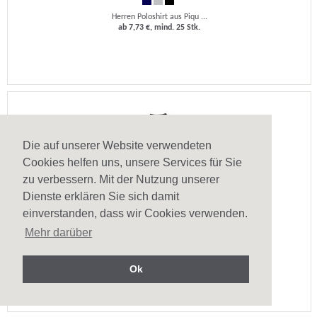
Herren Poloshirt aus Piqu ...
ab 7,73 €, mind. 25 Stk.
Die auf unserer Website verwendeten
Cookies helfen uns, unsere Services für Sie
zu verbessern. Mit der Nutzung unserer
Dienste erklären Sie sich damit
einverstanden, dass wir Cookies verwenden.
Herren Langarm-Poloshirt Bern
Mehr darüber
Herren Poloshirt aus Piqu ...
ab 10,98 €, mind. 10 Stk.
Ok