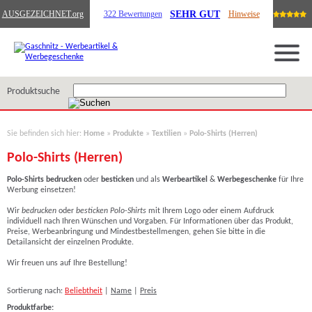
SEHR GUT
AUSGEZEICHNET
.org
322 Bewertungen
Hinweise
Produktsuche
Sie befinden sich hier:
Home
»
Produkte
»
Textilien
»
Polo-Shirts (Herren)
Polo-Shirts (Herren)
Polo-Shirts bedrucken
oder
besticken
und als
Werbeartikel
&
Werbegeschenke
für Ihre
Werbung einsetzen!
Wir
bedrucken
oder
besticken Polo-Shirts
mit Ihrem Logo oder einem Aufdruck
individuell nach Ihren Wünschen und Vorgaben. Für Informationen über das Produkt,
Preise, Werbeanbringung und Mindestbestellmengen, gehen Sie bitte in die
Detailansicht der einzelnen Produkte.
Wir freuen uns auf Ihre Bestellung!
Sortierung nach:
Beliebtheit
|
Name
|
Preis
Produktfarbe: