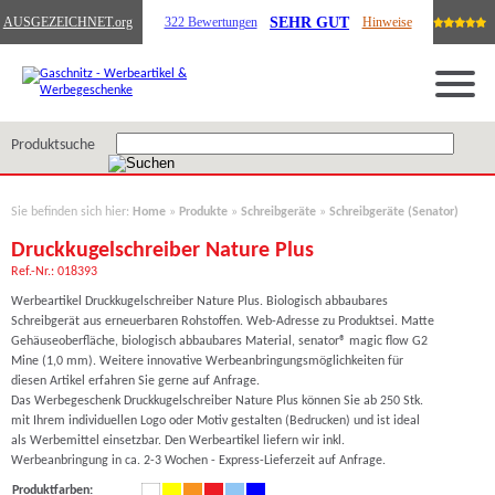
SEHR GUT
AUSGEZEICHNET
.org
322 Bewertungen
Hinweise
Produktsuche
Sie befinden sich hier:
Home
»
Produkte
»
Schreibgeräte
»
Schreibgeräte (Senator)
Druckkugelschreiber Nature Plus
Ref.-Nr.: 018393
Werbeartikel Druckkugelschreiber Nature Plus. Biologisch abbaubares
Schreibgerät aus erneuerbaren Rohstoffen. Web-Adresse zu Produktsei. Matte
Gehäuseoberfläche, biologisch abbaubares Material, senator® magic flow G2
Mine (1,0 mm). Weitere innovative Werbeanbringungsmöglichkeiten für
diesen Artikel erfahren Sie gerne auf Anfrage.
Das Werbegeschenk Druckkugelschreiber Nature Plus können Sie ab 250 Stk.
mit Ihrem individuellen Logo oder Motiv gestalten (Bedrucken) und ist ideal
als Werbemittel einsetzbar. Den Werbeartikel liefern wir inkl.
Werbeanbringung in ca. 2-3 Wochen - Express-Lieferzeit auf Anfrage.
Produktfarben: